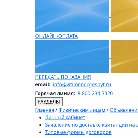
ОНЛАЙН-ОПЛАТА
ПЕРЕДАТЬ ПОКАЗАНИЯ
email:
info@vitimenergosbyt.ru
Горячая линия:
8-800-234-3320
РАЗДЕЛЫ
Главная
/
Физическим лицам
/
Объявления
Личный кабинет
Заявление по доставке квитанции на
Типовые формы договоров