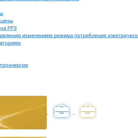
ны
 цены
на РРЭ
правлению изменением режима потребления электричес
тегориям
ктроэнергии