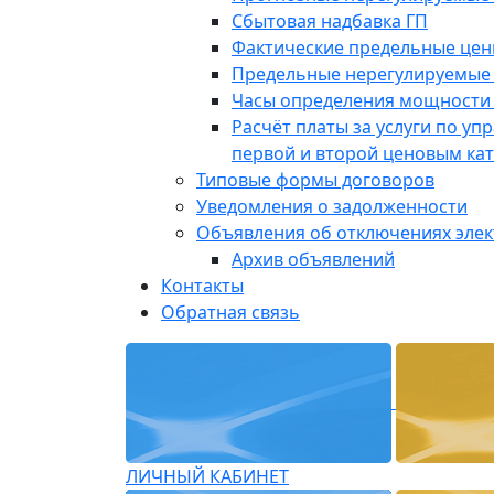
Сбытовая надбавка ГП
Фактические предельные це
Предельные нерегулируемые
Часы определения мощности 
Расчёт платы за услуги по у
первой и второй ценовым ка
Типовые формы договоров
Уведомления о задолженности
Объявления об отключениях эле
Архив объявлений
Контакты
Обратная связь
ЛИЧНЫЙ КАБИНЕТ