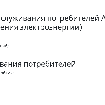
бслуживания потребителей 
ения электроэнергии)
тный)
вания потребителей
собами: