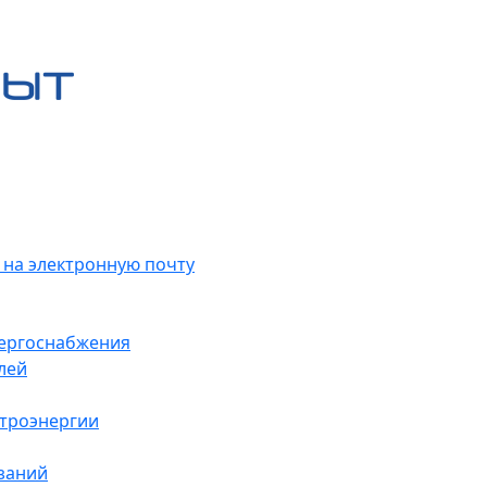
 на электронную почту
нергоснабжения
лей
ктроэнергии
заний