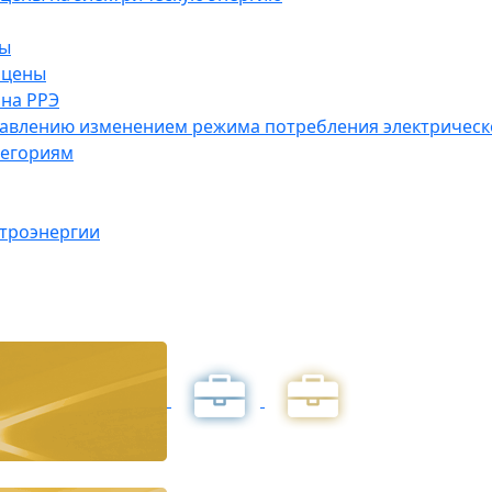
ны
 цены
на РРЭ
правлению изменением режима потребления электричес
тегориям
ктроэнергии