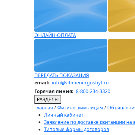
ОНЛАЙН-ОПЛАТА
ПЕРЕДАТЬ ПОКАЗАНИЯ
email:
info@vitimenergosbyt.ru
Горячая линия:
8-800-234-3320
РАЗДЕЛЫ
Главная
/
Физическим лицам
/
Объявления
Личный кабинет
Заявление по доставке квитанции на
Типовые формы договоров