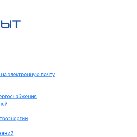
 на электронную почту
нергоснабжения
лей
ктроэнергии
заний