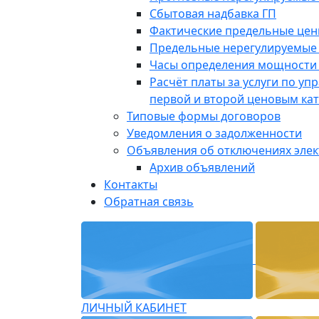
Сбытовая надбавка ГП
Фактические предельные це
Предельные нерегулируемые
Часы определения мощности 
Расчёт платы за услуги по у
первой и второй ценовым ка
Типовые формы договоров
Уведомления о задолженности
Объявления об отключениях эле
Архив объявлений
Контакты
Обратная связь
ЛИЧНЫЙ КАБИНЕТ