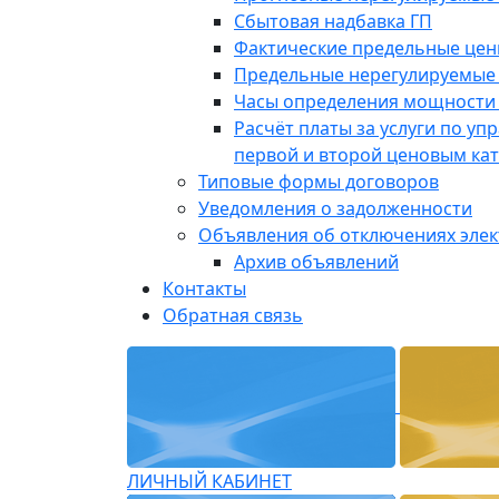
Сбытовая надбавка ГП
Фактические предельные це
Предельные нерегулируемые
Часы определения мощности 
Расчёт платы за услуги по у
первой и второй ценовым ка
Типовые формы договоров
Уведомления о задолженности
Объявления об отключениях эле
Архив объявлений
Контакты
Обратная связь
ЛИЧНЫЙ КАБИНЕТ