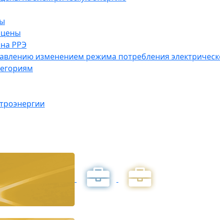
ны
 цены
на РРЭ
правлению изменением режима потребления электричес
тегориям
ктроэнергии