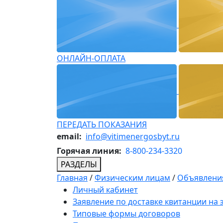
ОНЛАЙН-ОПЛАТА
ПЕРЕДАТЬ ПОКАЗАНИЯ
email:
info@vitimenergosbyt.ru
Горячая линия:
8-800-234-3320
РАЗДЕЛЫ
Главная
/
Физическим лицам
/
Объявления
Личный кабинет
Заявление по доставке квитанции на
Типовые формы договоров