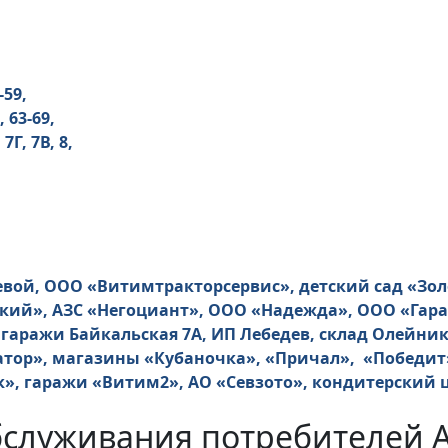
-59,
, 63-69,
 7Г, 7В, 8,
евой, ООО «Витимтракторсервис», детский сад «Зо
кий», АЗС «Негоциант», ООО «Надежда», ООО «Гар
 гаражи Байкальская 7А, ИП Лебедев, склад Олейн
тор», магазины «Кубаночка», «Причал», «Победит
», гаражи «Витим2», АО «Севзото», кондитерский 
бслуживания потребителей 