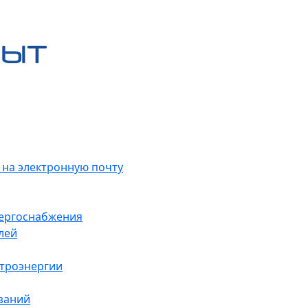
 на электронную почту
нергоснабжения
лей
ктроэнергии
заний