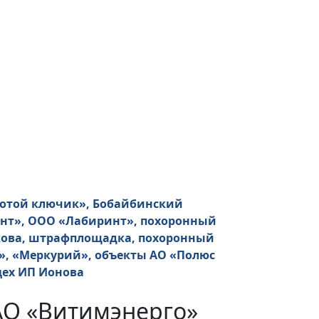
лотой ключик», Бобайбинский
ант», ООО «Лабиринт», похоронный
икова, штрафплощадка, похоронный
», «Меркурий», объекты АО «Полюс
цех ИП Ионова
АО «Витимэнерго»