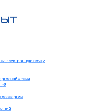
 на электронную почту
нергоснабжения
лей
ктроэнергии
заний