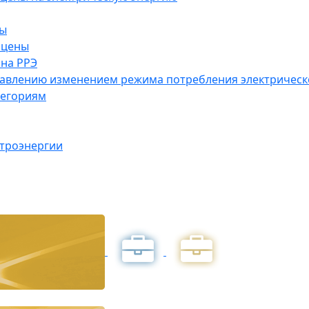
ны
 цены
на РРЭ
правлению изменением режима потребления электричес
тегориям
ктроэнергии