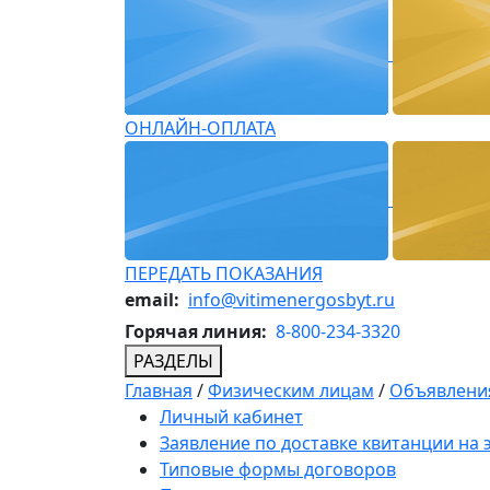
ОНЛАЙН-ОПЛАТА
ПЕРЕДАТЬ ПОКАЗАНИЯ
email:
info@vitimenergosbyt.ru
Горячая линия:
8-800-234-3320
РАЗДЕЛЫ
Главная
/
Физическим лицам
/
Объявления
Личный кабинет
Заявление по доставке квитанции на
Типовые формы договоров