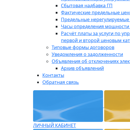
Сбытовая надбавка ГП
Фактические предельные це
Предельные нерегулируемые
Часы определения мощности 
Расчёт платы за услуги по у
первой и второй ценовым ка
Типовые формы договоров
Уведомления о задолженности
Объявления об отключениях эле
Архив объявлений
Контакты
Обратная связь
ЛИЧНЫЙ КАБИНЕТ