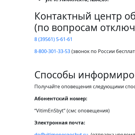
Контактный центр о
(по вопросам отключ
8 (39561) 5-61-61
8-800-301-33-53
(звонок по России беспла
Способы информиро
Получайте оповещения следующими спо
Абонентский номер:
“VitimEnSbyt” (смс оповещения)
Электронная почта:
do@vitimenergosbyt.ru
(отправка уведомл