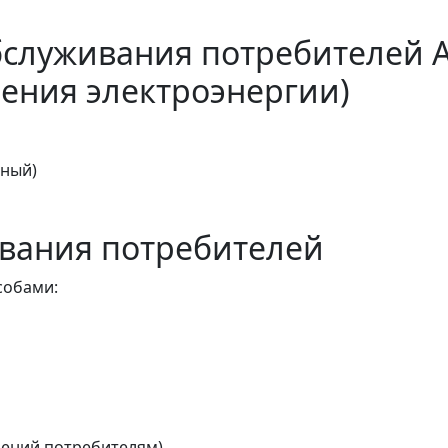
бслуживания потребителей 
ения электроэнергии)
тный)
вания потребителей
собами:
ений потребителям)