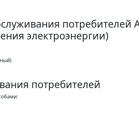
бслуживания потребителей 
ения электроэнергии)
тный)
вания потребителей
собами: