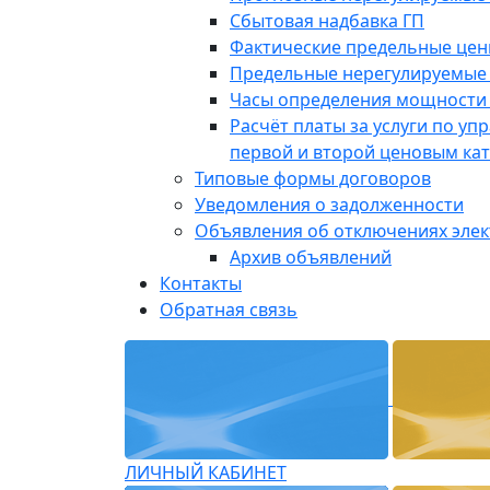
Сбытовая надбавка ГП
Фактические предельные це
Предельные нерегулируемые
Часы определения мощности 
Расчёт платы за услуги по у
первой и второй ценовым ка
Типовые формы договоров
Уведомления о задолженности
Объявления об отключениях эле
Архив объявлений
Контакты
Обратная связь
ЛИЧНЫЙ КАБИНЕТ