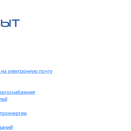
 на электронную почту
нергоснабжения
лей
ктроэнергии
заний