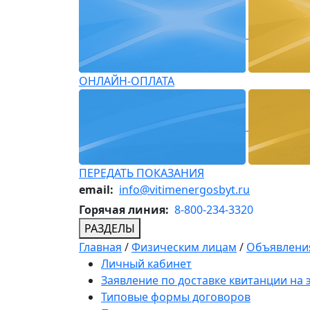
ОНЛАЙН-ОПЛАТА
ПЕРЕДАТЬ ПОКАЗАНИЯ
email:
info@vitimenergosbyt.ru
Горячая линия:
8-800-234-3320
РАЗДЕЛЫ
Главная
/
Физическим лицам
/
Объявления
Личный кабинет
Заявление по доставке квитанции на
Типовые формы договоров