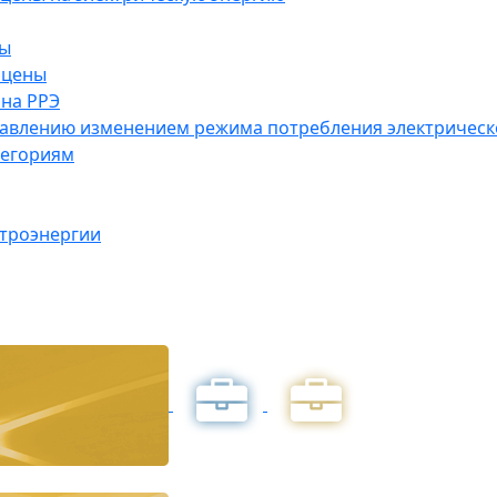
ны
 цены
на РРЭ
правлению изменением режима потребления электричес
тегориям
ктроэнергии