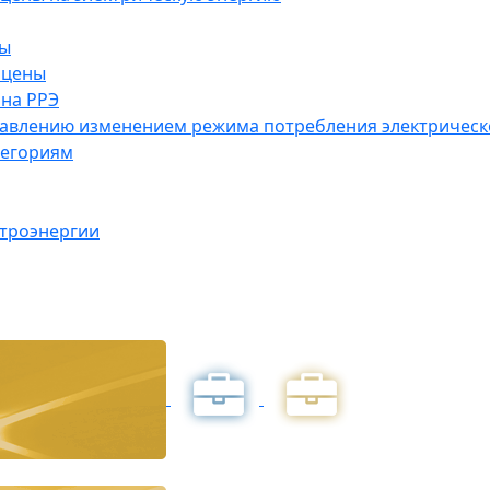
ны
 цены
на РРЭ
правлению изменением режима потребления электричес
тегориям
ктроэнергии