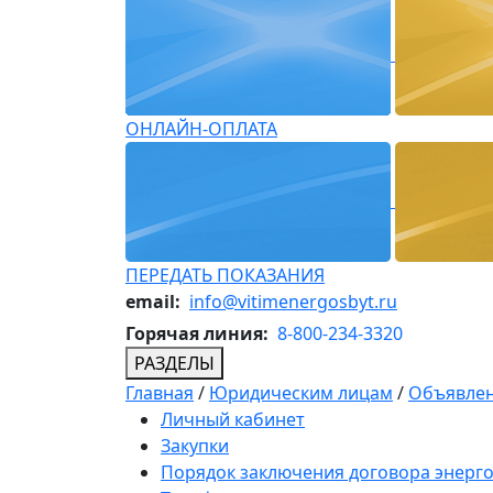
ОНЛАЙН-ОПЛАТА
ПЕРЕДАТЬ ПОКАЗАНИЯ
email:
info@vitimenergosbyt.ru
Горячая линия:
8-800-234-3320
РАЗДЕЛЫ
Главная
/
Юридическим лицам
/
Объявлен
Личный кабинет
Закупки
Порядок заключения договора энерг