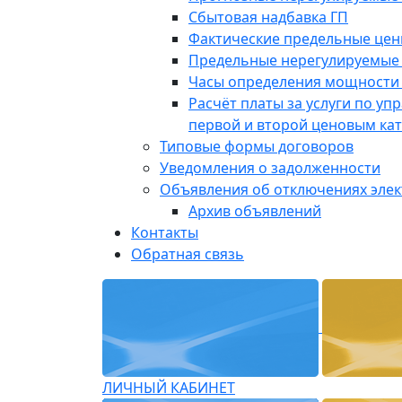
Сбытовая надбавка ГП
Фактические предельные це
Предельные нерегулируемые
Часы определения мощности 
Расчёт платы за услуги по у
первой и второй ценовым ка
Типовые формы договоров
Уведомления о задолженности
Объявления об отключениях эле
Архив объявлений
Контакты
Обратная связь
ЛИЧНЫЙ КАБИНЕТ