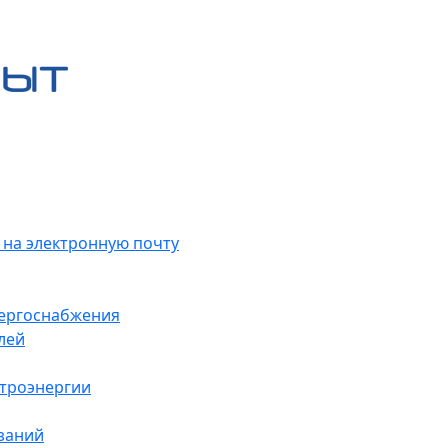
 на электронную почту
нергоснабжения
лей
ктроэнергии
заний