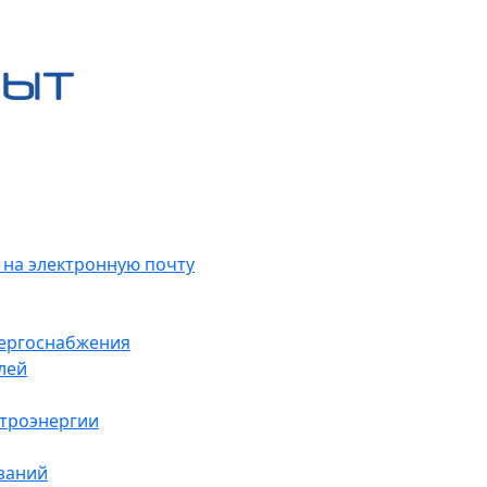
 на электронную почту
нергоснабжения
лей
ктроэнергии
заний