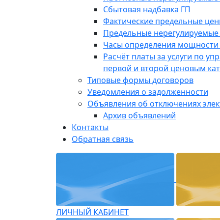
Сбытовая надбавка ГП
Фактические предельные це
Предельные нерегулируемые
Часы определения мощности 
Расчёт платы за услуги по у
первой и второй ценовым ка
Типовые формы договоров
Уведомления о задолженности
Объявления об отключениях эле
Архив объявлений
Контакты
Обратная связь
ЛИЧНЫЙ КАБИНЕТ