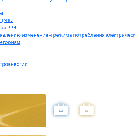
ны
 цены
на РРЭ
правлению изменением режима потребления электричес
тегориям
ктроэнергии