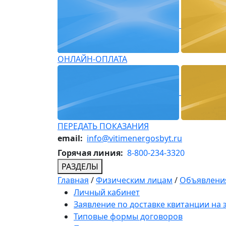
ОНЛАЙН-ОПЛАТА
ПЕРЕДАТЬ ПОКАЗАНИЯ
email:
info@vitimenergosbyt.ru
Горячая линия:
8-800-234-3320
РАЗДЕЛЫ
Главная
/
Физическим лицам
/
Объявления
Личный кабинет
Заявление по доставке квитанции на
Типовые формы договоров