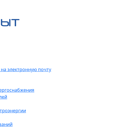
 на электронную почту
нергоснабжения
лей
ктроэнергии
заний