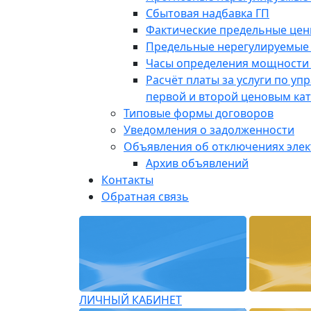
Сбытовая надбавка ГП
Фактические предельные це
Предельные нерегулируемые
Часы определения мощности 
Расчёт платы за услуги по у
первой и второй ценовым ка
Типовые формы договоров
Уведомления о задолженности
Объявления об отключениях эле
Архив объявлений
Контакты
Обратная связь
ЛИЧНЫЙ КАБИНЕТ