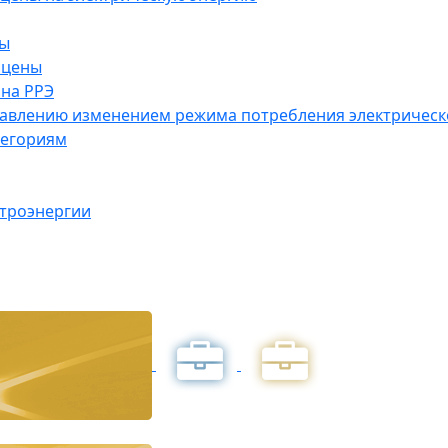
ны
 цены
на РРЭ
правлению изменением режима потребления электричес
тегориям
ктроэнергии