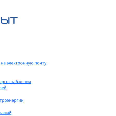
 на электронную почту
нергоснабжения
лей
ктроэнергии
заний