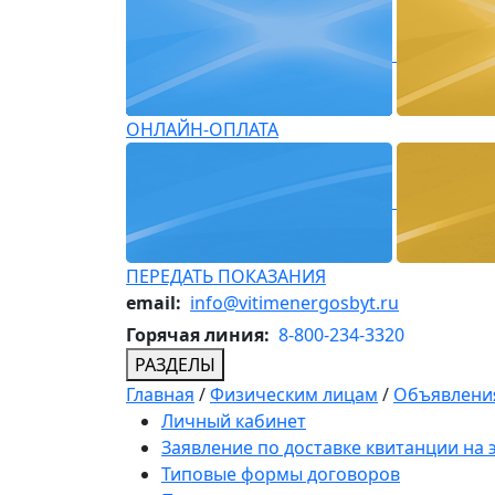
ОНЛАЙН-ОПЛАТА
ПЕРЕДАТЬ ПОКАЗАНИЯ
email:
info@vitimenergosbyt.ru
Горячая линия:
8-800-234-3320
РАЗДЕЛЫ
Главная
/
Физическим лицам
/
Объявления
Личный кабинет
Заявление по доставке квитанции на
Типовые формы договоров