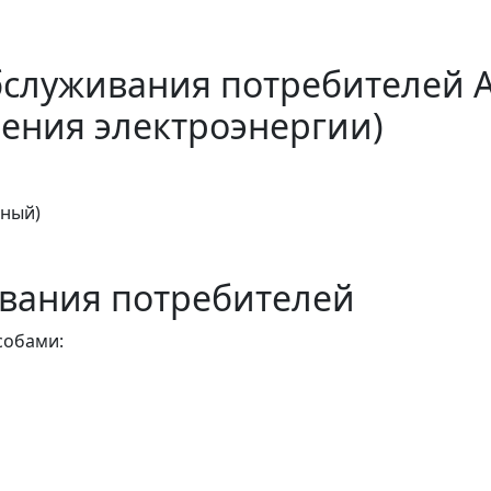
бслуживания потребителей 
ения электроэнергии)
тный)
вания потребителей
собами: