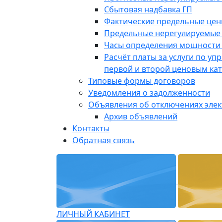
Сбытовая надбавка ГП
Фактические предельные це
Предельные нерегулируемые
Часы определения мощности 
Расчёт платы за услуги по у
первой и второй ценовым ка
Типовые формы договоров
Уведомления о задолженности
Объявления об отключениях эле
Архив объявлений
Контакты
Обратная связь
ЛИЧНЫЙ КАБИНЕТ