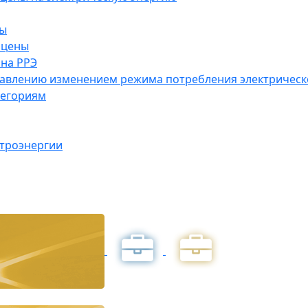
ны
 цены
на РРЭ
правлению изменением режима потребления электричес
тегориям
ктроэнергии