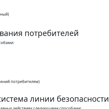
тный)
вания потребителей
собами:
ений потребителям)
истема линии безопасности
авных действиях следующими способами: