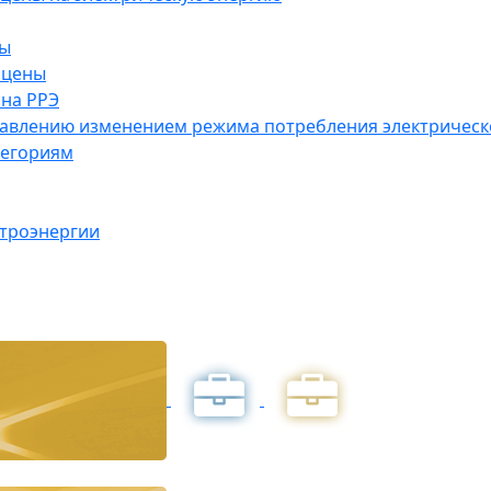
ны
 цены
на РРЭ
правлению изменением режима потребления электричес
тегориям
ктроэнергии