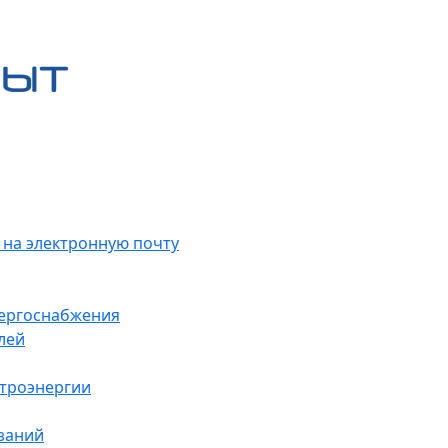
 на электронную почту
нергоснабжения
лей
ктроэнергии
заний