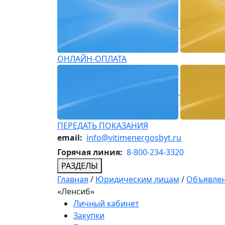
ОНЛАЙН-ОПЛАТА
ПЕРЕДАТЬ ПОКАЗАНИЯ
email:
info@vitimenergosbyt.ru
Горячая линия:
8-800-234-3320
РАЗДЕЛЫ
Главная
/
Юридическим лицам
/
Объявлен
«Ленсиб»
Личный кабинет
Закупки