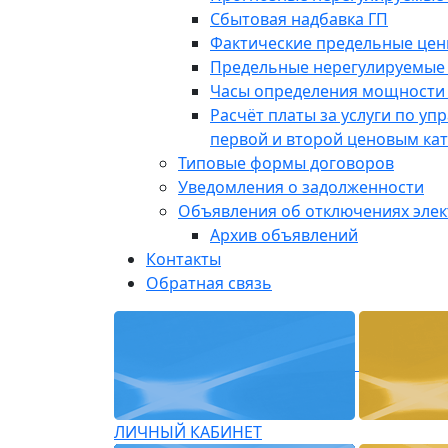
Сбытовая надбавка ГП
Фактические предельные це
Предельные нерегулируемые
Часы определения мощности 
Расчёт платы за услуги по у
первой и второй ценовым ка
Типовые формы договоров
Уведомления о задолженности
Объявления об отключениях эле
Архив объявлений
Контакты
Обратная связь
ЛИЧНЫЙ КАБИНЕТ