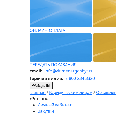
ОНЛАЙН-ОПЛАТА
ПЕРЕДАТЬ ПОКАЗАНИЯ
email:
info@vitimenergosbyt.ru
Горячая линия:
8-800-234-3320
РАЗДЕЛЫ
Главная
/
Юридическим лицам
/
Объявлен
«Реткон»
Личный кабинет
Закупки