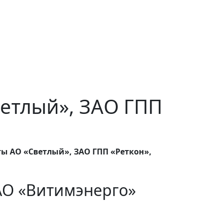
Светлый», ЗАО ГПП
ты АО «Светлый», ЗАО ГПП «Реткон»,
АО «Витимэнерго»