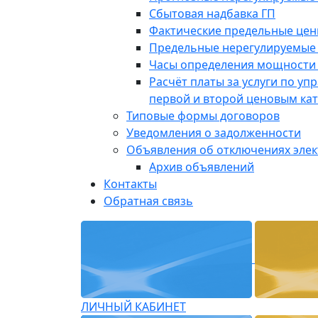
Сбытовая надбавка ГП
Фактические предельные це
Предельные нерегулируемые
Часы определения мощности 
Расчёт платы за услуги по у
первой и второй ценовым ка
Типовые формы договоров
Уведомления о задолженности
Объявления об отключениях эле
Архив объявлений
Контакты
Обратная связь
ЛИЧНЫЙ КАБИНЕТ