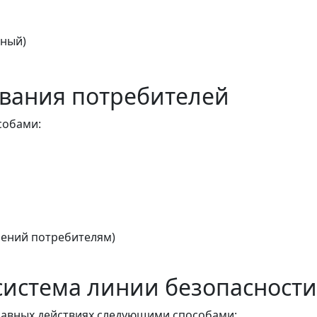
тный)
вания потребителей
собами:
ений потребителям)
истема линии безопасности
авных действиях следующими способами: