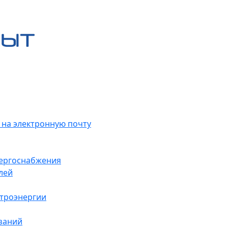
 на электронную почту
нергоснабжения
лей
ктроэнергии
заний