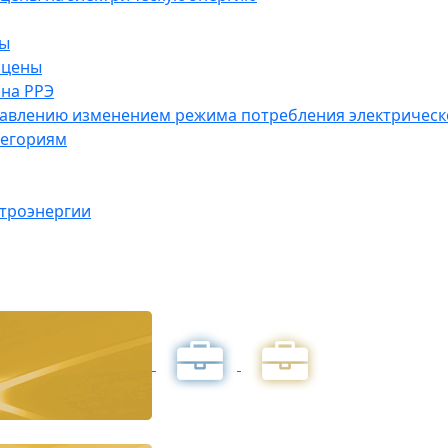
ны
 цены
на РРЭ
правлению изменением режима потребления электричес
тегориям
ктроэнергии