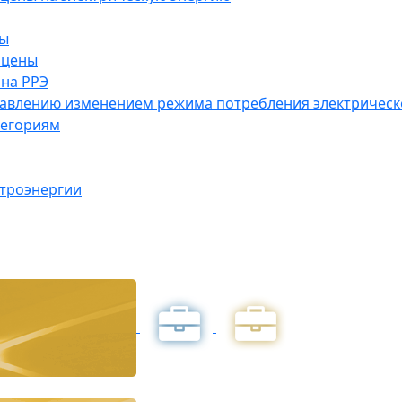
ны
 цены
на РРЭ
правлению изменением режима потребления электричес
тегориям
ктроэнергии