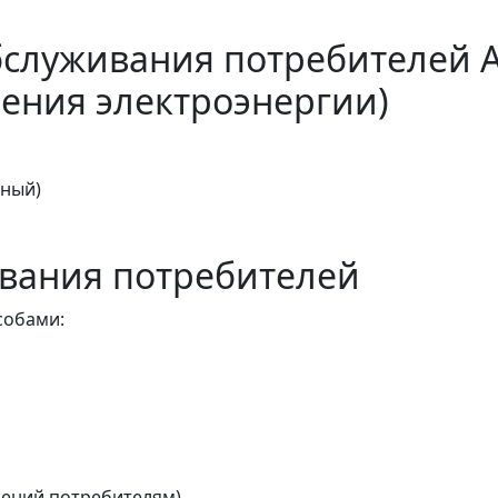
бслуживания потребителей 
ения электроэнергии)
тный)
вания потребителей
собами:
ений потребителям)