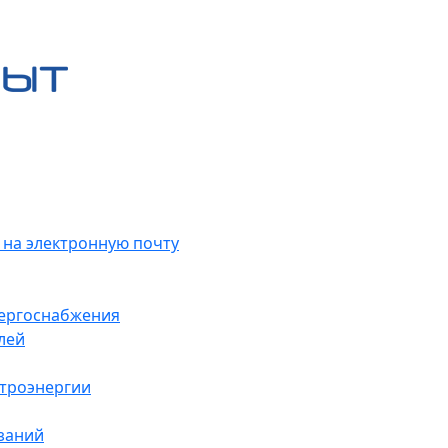
 на электронную почту
нергоснабжения
лей
ктроэнергии
заний