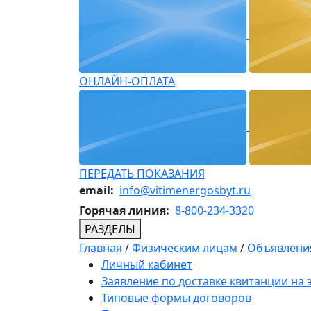
ОНЛАЙН-ОПЛАТА
ПЕРЕДАТЬ ПОКАЗАНИЯ
email:
info@vitimenergosbyt.ru
Горячая линия:
8-800-234-3320
РАЗДЕЛЫ
Главная
/
Физическим лицам
/
Объявления
Личный кабинет
Заявление по доставке квитанции на
Типовые формы договоров