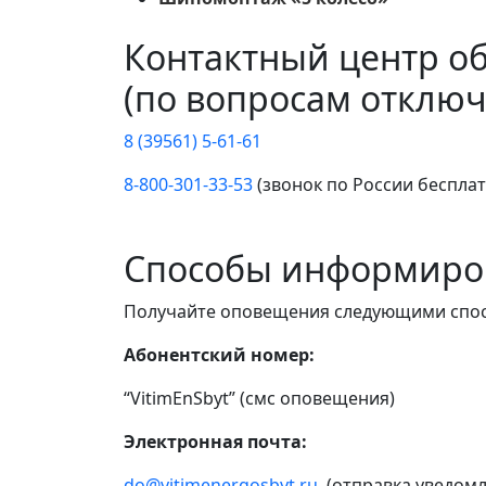
Контактный центр о
(по вопросам отключ
8 (39561) 5-61-61
8-800-301-33-53
(звонок по России беспла
Способы информиро
Получайте оповещения следующими спо
Абонентский номер:
“VitimEnSbyt” (смс оповещения)
Электронная почта:
do@vitimenergosbyt.ru
(отправка уведомл