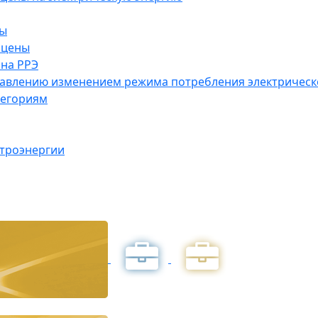
ны
 цены
на РРЭ
правлению изменением режима потребления электричес
тегориям
ктроэнергии