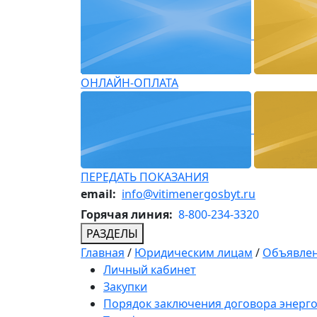
ОНЛАЙН-ОПЛАТА
ПЕРЕДАТЬ ПОКАЗАНИЯ
email:
info@vitimenergosbyt.ru
Горячая линия:
8-800-234-3320
РАЗДЕЛЫ
Главная
/
Юридическим лицам
/
Объявлен
Личный кабинет
Закупки
Порядок заключения договора энерг