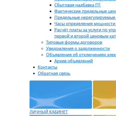
Сбытовая надбавка ГП
Фактические предельные це
Предельные нерегулируемые
Часы определения мощности 
Расчёт платы за услуги по у
первой и второй ценовым ка
Типовые формы договоров
Уведомления о задолженности
Объявления об отключениях эле
Архив объявлений
Контакты
Обратная связь
ЛИЧНЫЙ КАБИНЕТ