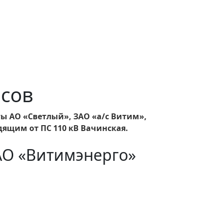
асов
ты АО «Светлый», ЗАО «а/с Витим»,
дящим от ПС 110 кВ Вачинская.
АО «Витимэнерго»