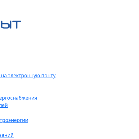
 на электронную почту
нергоснабжения
лей
ктроэнергии
заний