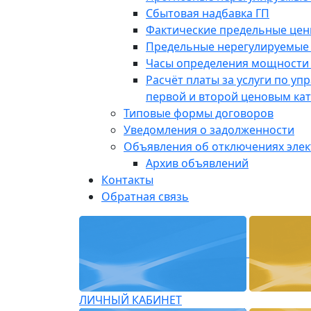
Сбытовая надбавка ГП
Фактические предельные це
Предельные нерегулируемые
Часы определения мощности 
Расчёт платы за услуги по у
первой и второй ценовым ка
Типовые формы договоров
Уведомления о задолженности
Объявления об отключениях эле
Архив объявлений
Контакты
Обратная связь
ЛИЧНЫЙ КАБИНЕТ