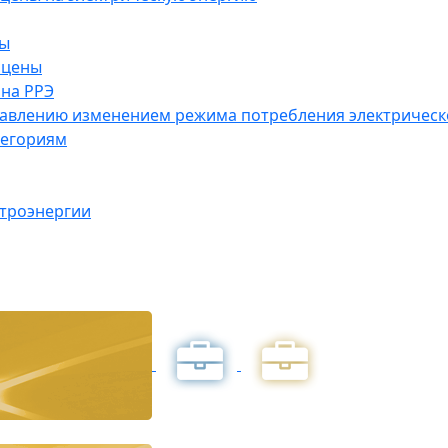
ны
 цены
на РРЭ
правлению изменением режима потребления электричес
тегориям
ктроэнергии