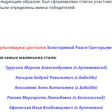
ледующим образом: был сформирован список участнико
были определены имена победителей.
мультиварка) достался
Золотаревой Раисе Григорьевн
я самых маленьких стали
:
Турусина Марина Александровна (п.Артемовксий)
Носыров Андрей Равильевич (г.Бодайбо)
Анисимова Анна Витальевна (г.Бодайбо)
Ракова Маргарита Леонидовна (п.Балахниский)
Афанасьев Илья Владимирович (п.Кропоткин)