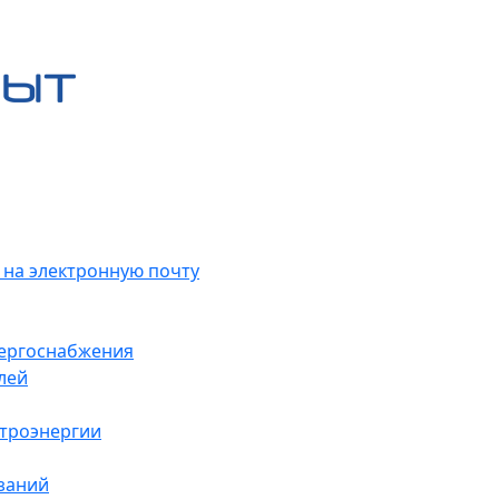
 на электронную почту
нергоснабжения
лей
ктроэнергии
заний