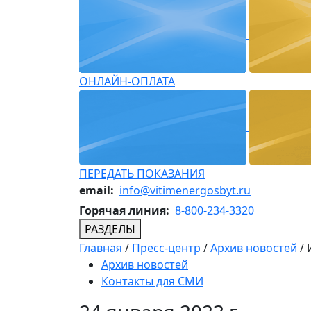
ОНЛАЙН-ОПЛАТА
ПЕРЕДАТЬ ПОКАЗАНИЯ
email:
info@vitimenergosbyt.ru
Горячая линия:
8-800-234-3320
РАЗДЕЛЫ
Главная
/
Пресс-центр
/
Архив новостей
/
Архив новостей
Контакты для СМИ