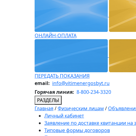
ОНЛАЙН-ОПЛАТА
ПЕРЕДАТЬ ПОКАЗАНИЯ
email:
info@vitimenergosbyt.ru
Горячая линия:
8-800-234-3320
РАЗДЕЛЫ
Главная
/
Физическим лицам
/
Объявления
Личный кабинет
Заявление по доставке квитанции на
Типовые формы договоров