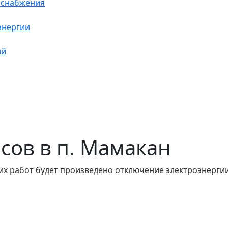
оснабжения
энергии
ий
часов в п. Мамакан
их работ будет произведено отключение электроэнергии 