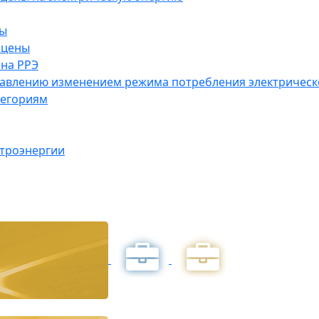
ны
 цены
на РРЭ
правлению изменением режима потребления электричес
тегориям
ктроэнергии