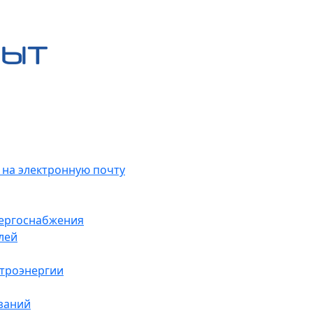
 на электронную почту
нергоснабжения
лей
ктроэнергии
заний