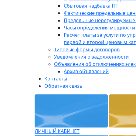
Сбытовая надбавка ГП
Фактические предельные це
Предельные нерегулируемые
Часы определения мощности 
Расчёт платы за услуги по у
первой и второй ценовым ка
Типовые формы договоров
Уведомления о задолженности
Объявления об отключениях эле
Архив объявлений
Контакты
Обратная связь
ЛИЧНЫЙ КАБИНЕТ