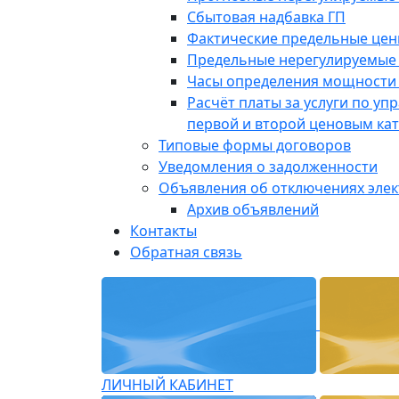
Сбытовая надбавка ГП
Фактические предельные це
Предельные нерегулируемые
Часы определения мощности 
Расчёт платы за услуги по у
первой и второй ценовым ка
Типовые формы договоров
Уведомления о задолженности
Объявления об отключениях эле
Архив объявлений
Контакты
Обратная связь
ЛИЧНЫЙ КАБИНЕТ