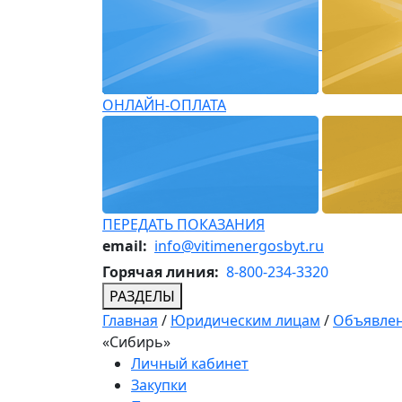
ОНЛАЙН-ОПЛАТА
ПЕРЕДАТЬ ПОКАЗАНИЯ
email:
info@vitimenergosbyt.ru
Горячая линия:
8-800-234-3320
РАЗДЕЛЫ
Главная
/
Юридическим лицам
/
Объявлен
«Сибирь»
Личный кабинет
Закупки