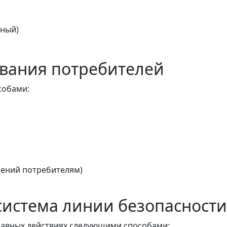
тный)
вания потребителей
собами:
ений потребителям)
истема линии безопасности
авных действиях следующими способами: