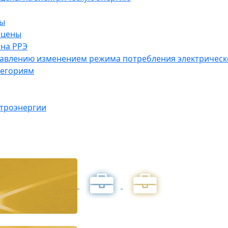
ны
 цены
на РРЭ
правлению изменением режима потребления электричес
тегориям
ктроэнергии