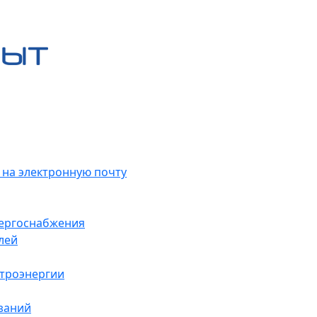
 на электронную почту
нергоснабжения
лей
ктроэнергии
заний