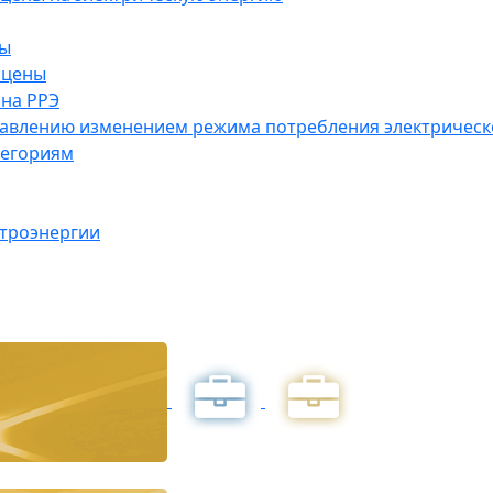
ны
 цены
на РРЭ
правлению изменением режима потребления электричес
тегориям
ктроэнергии