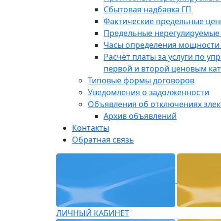
Сбытовая надбавка ГП
Фактические предельные це
Предельные нерегулируемые
Часы определения мощности 
Расчёт платы за услуги по у
первой и второй ценовым ка
Типовые формы договоров
Уведомления о задолженности
Объявления об отключениях эле
Архив объявлений
Контакты
Обратная связь
ЛИЧНЫЙ КАБИНЕТ