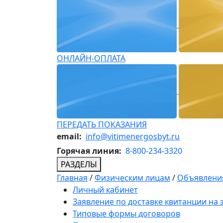
ОНЛАЙН-ОПЛАТА
ПЕРЕДАТЬ ПОКАЗАНИЯ
email:
info@vitimenergosbyt.ru
Горячая линия:
8-800-234-3320
РАЗДЕЛЫ
Главная
/
Физическим лицам
/
Объявления
Личный кабинет
Заявление по доставке квитанции на
Типовые формы договоров