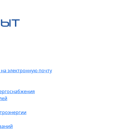
 на электронную почту
нергоснабжения
лей
ктроэнергии
заний