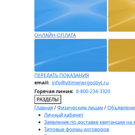
ОНЛАЙН-ОПЛАТА
ПЕРЕДАТЬ ПОКАЗАНИЯ
email:
info@vitimenergosbyt.ru
Горячая линия:
8-800-234-3320
РАЗДЕЛЫ
Главная
/
Физическим лицам
/
Объявления
Личный кабинет
Заявление по доставке квитанции на
Типовые формы договоров