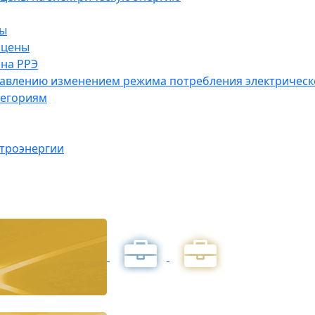
ны
 цены
на РРЭ
правлению изменением режима потребления электричес
тегориям
ктроэнергии