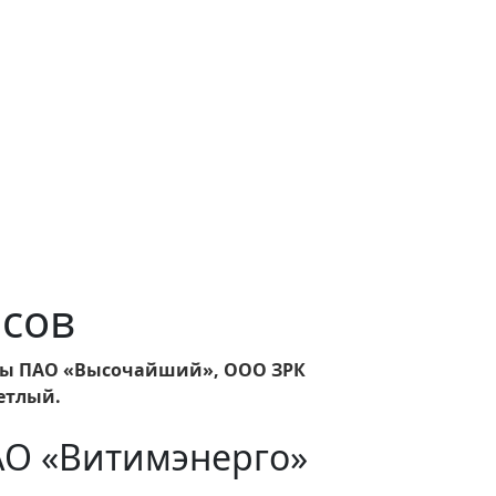
асов
ты ПАО «Высочайший», ООО ЗРК
етлый.
АО «Витимэнерго»