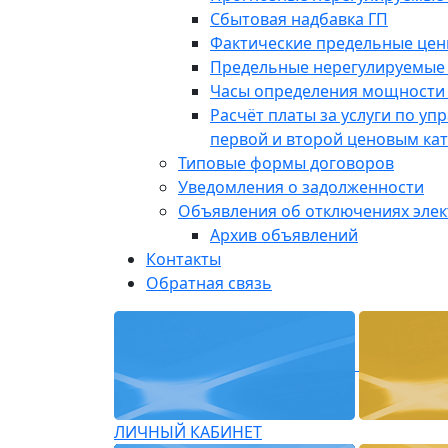
Сбытовая надбавка ГП
Фактические предельные це
Предельные нерегулируемые
Часы определения мощности 
Расчёт платы за услуги по у
первой и второй ценовым ка
Типовые формы договоров
Уведомления о задолженности
Объявления об отключениях эле
Архив объявлений
Контакты
Обратная связь
ЛИЧНЫЙ КАБИНЕТ