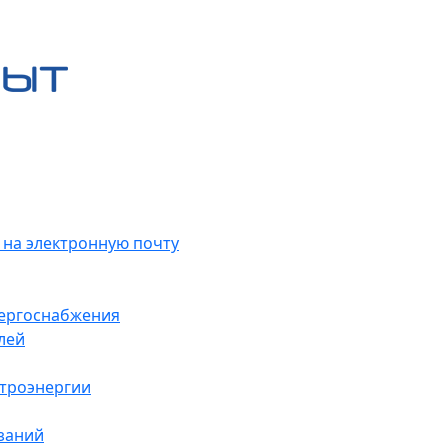
 на электронную почту
нергоснабжения
лей
ктроэнергии
заний