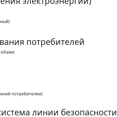
ения электроэнергии)
тный)
вания потребителей
собами:
ений потребителям)
истема линии безопасности