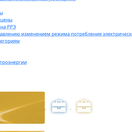
ны
 цены
на РРЭ
правлению изменением режима потребления электричес
тегориям
ктроэнергии