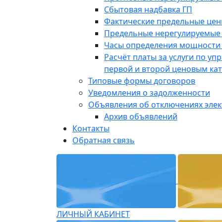
Сбытовая надбавка ГП
Фактические предельные це
Предельные нерегулируемые
Часы определения мощности 
Расчёт платы за услуги по у
первой и второй ценовым ка
Типовые формы договоров
Уведомления о задолженности
Объявления об отключениях эле
Архив объявлений
Контакты
Обратная связь
ЛИЧНЫЙ КАБИНЕТ