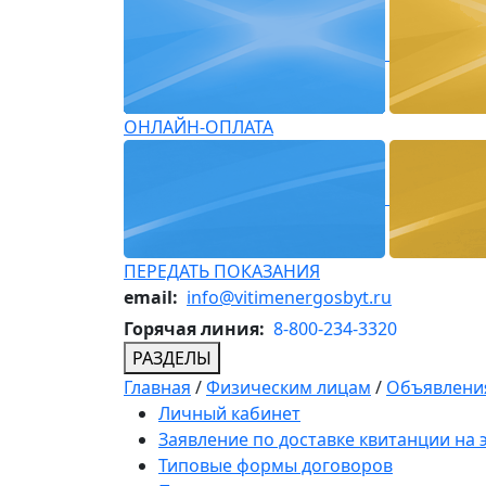
ОНЛАЙН-ОПЛАТА
ПЕРЕДАТЬ ПОКАЗАНИЯ
email:
info@vitimenergosbyt.ru
Горячая линия:
8-800-234-3320
РАЗДЕЛЫ
Главная
/
Физическим лицам
/
Объявления
Личный кабинет
Заявление по доставке квитанции на
Типовые формы договоров