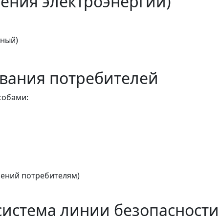
ения электроэнергии)
тный)
вания потребителей
собами:
ений потребителям)
истема линии безопасности