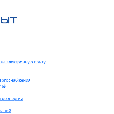
 на электронную почту
нергоснабжения
лей
ктроэнергии
заний