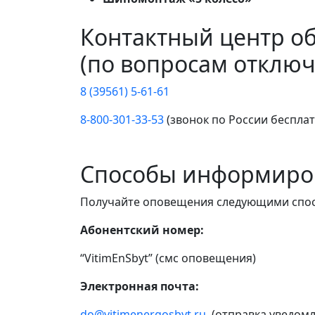
Контактный центр о
(по вопросам отключ
8 (39561) 5-61-61
8-800-301-33-53
(звонок по России беспла
Способы информиро
Получайте оповещения следующими спо
Абонентский номер:
“VitimEnSbyt” (смс оповещения)
Электронная почта:
do@vitimenergosbyt.ru
(отправка уведомл