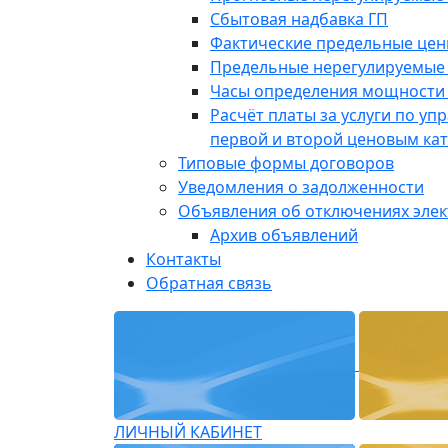
Сбытовая надбавка ГП
Фактические предельные це
Предельные нерегулируемые
Часы определения мощности 
Расчёт платы за услуги по у
первой и второй ценовым ка
Типовые формы договоров
Уведомления о задолженности
Объявления об отключениях эле
Архив объявлений
Контакты
Обратная связь
ЛИЧНЫЙ КАБИНЕТ