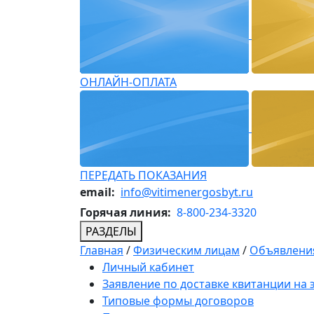
ОНЛАЙН-ОПЛАТА
ПЕРЕДАТЬ ПОКАЗАНИЯ
email:
info@vitimenergosbyt.ru
Горячая линия:
8-800-234-3320
РАЗДЕЛЫ
Главная
/
Физическим лицам
/
Объявления
Личный кабинет
Заявление по доставке квитанции на
Типовые формы договоров