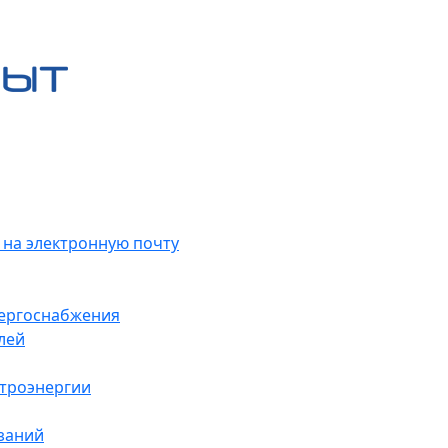
 на электронную почту
нергоснабжения
лей
ктроэнергии
заний