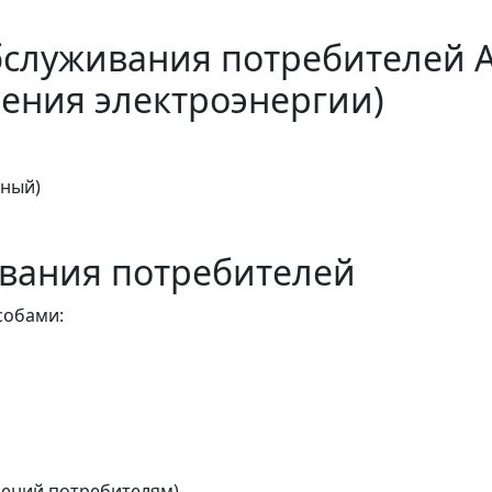
бслуживания потребителей 
ения электроэнергии)
тный)
вания потребителей
собами:
ений потребителям)