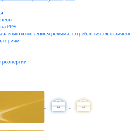
ны
 цены
на РРЭ
правлению изменением режима потребления электричес
тегориям
ктроэнергии