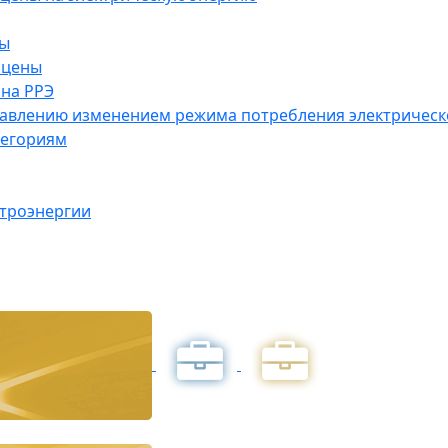
ны
 цены
на РРЭ
правлению изменением режима потребления электричес
тегориям
ктроэнергии