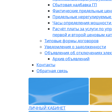
Сбытовая надбавка ГП
Фактические предельные це
Предельные нерегулируемые
Часы определения мощности 
Расчёт платы за услуги по у
первой и второй ценовым ка
Типовые формы договоров
Уведомления о задолженности
Объявления об отключениях эле
Архив объявлений
Контакты
Обратная связь
ЛИЧНЫЙ КАБИНЕТ