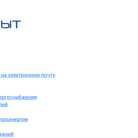
 на электронную почту
нергоснабжения
лей
ктроэнергии
заний