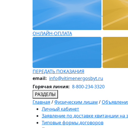
ОНЛАЙН-ОПЛАТА
ПЕРЕДАТЬ ПОКАЗАНИЯ
email:
info@vitimenergosbyt.ru
Горячая линия:
8-800-234-3320
РАЗДЕЛЫ
Главная
/
Физическим лицам
/
Объявления
Личный кабинет
Заявление по доставке квитанции на
Типовые формы договоров