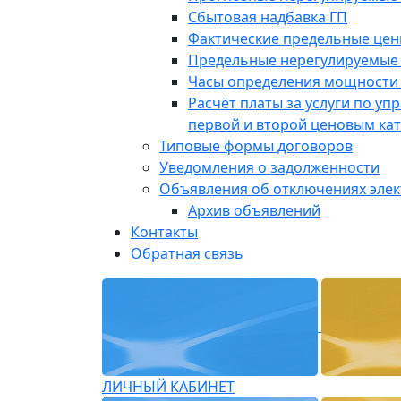
Сбытовая надбавка ГП
Фактические предельные це
Предельные нерегулируемые
Часы определения мощности 
Расчёт платы за услуги по у
первой и второй ценовым ка
Типовые формы договоров
Уведомления о задолженности
Объявления об отключениях эле
Архив объявлений
Контакты
Обратная связь
ЛИЧНЫЙ КАБИНЕТ