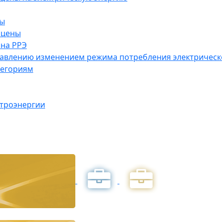
ны
 цены
на РРЭ
правлению изменением режима потребления электричес
тегориям
ктроэнергии