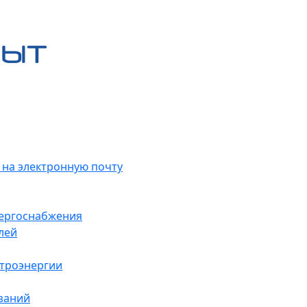
 на электронную почту
нергоснабжения
лей
ктроэнергии
заний