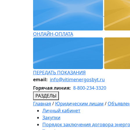
ОНЛАЙН-ОПЛАТА
ПЕРЕДАТЬ ПОКАЗАНИЯ
email:
info@vitimenergosbyt.ru
Горячая линия:
8-800-234-3320
РАЗДЕЛЫ
Главная
/
Юридическим лицам
/
Объявлен
Личный кабинет
Закупки
Порядок заключения договора энерг