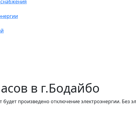
оснабжения
энергии
ий
часов в г.Бодайбо
т будет произведено отключение электроэнергии. Без э