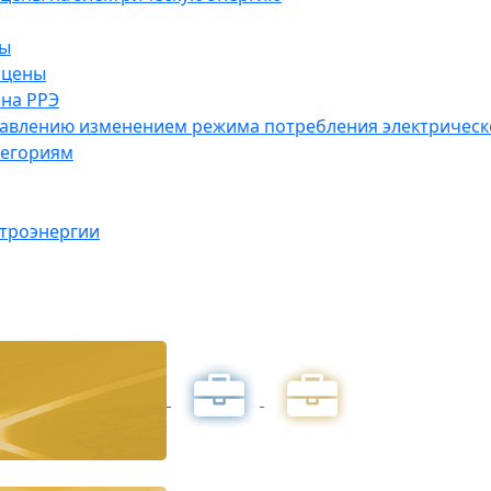
ны
 цены
на РРЭ
правлению изменением режима потребления электричес
тегориям
ктроэнергии