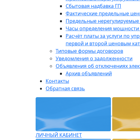
Сбытовая надбавка ГП
Фактические предельные це
Предельные нерегулируемые
Часы определения мощности 
Расчёт платы за услуги по у
первой и второй ценовым ка
Типовые формы договоров
Уведомления о задолженности
Объявления об отключениях эле
Архив объявлений
Контакты
Обратная связь
ЛИЧНЫЙ КАБИНЕТ