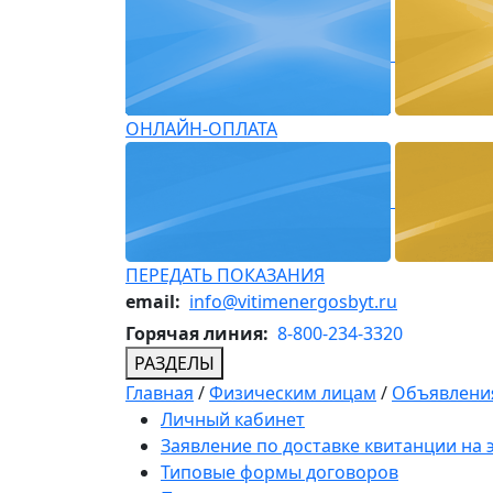
ОНЛАЙН-ОПЛАТА
ПЕРЕДАТЬ ПОКАЗАНИЯ
email:
info@vitimenergosbyt.ru
Горячая линия:
8-800-234-3320
РАЗДЕЛЫ
Главная
/
Физическим лицам
/
Объявления
Личный кабинет
Заявление по доставке квитанции на
Типовые формы договоров