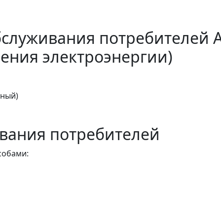
бслуживания потребителей 
ения электроэнергии)
тный)
вания потребителей
собами: