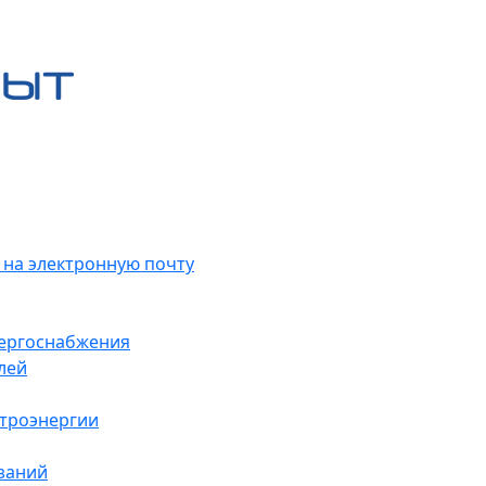
 на электронную почту
нергоснабжения
лей
ктроэнергии
заний