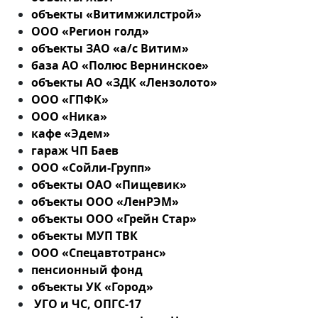
объекты «Витимжилстрой»
ООО «Регион голд»
объекты ЗАО «а/с Витим»
база АО «Полюс Вернинское»
объекты АО «ЗДК «Лензолото»
ООО «ГПФК»
ООО «Ника»
кафе «Эдем»
гараж ЧП Баев
ООО «Сойли-Групп»
объекты ОАО «Пищевик»
объекты ООО «ЛенРЭМ»
объекты ООО «Грейн Стар»
объекты МУП ТВК
ООО «Спецавтотранс»
пенсионный фонд
объекты УК «Город»
УГО и ЧС, ОПГС-17