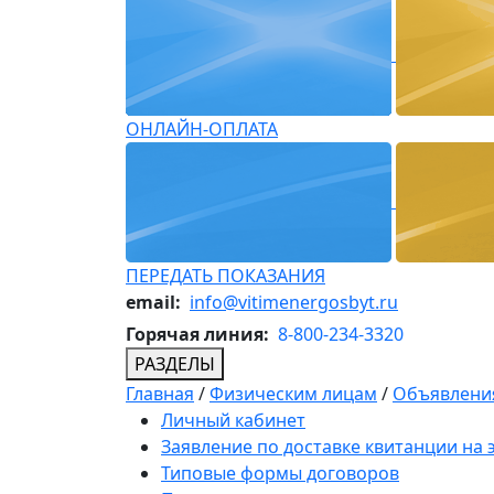
ОНЛАЙН-ОПЛАТА
ПЕРЕДАТЬ ПОКАЗАНИЯ
email:
info@vitimenergosbyt.ru
Горячая линия:
8-800-234-3320
РАЗДЕЛЫ
Главная
/
Физическим лицам
/
Объявления
Личный кабинет
Заявление по доставке квитанции на
Типовые формы договоров