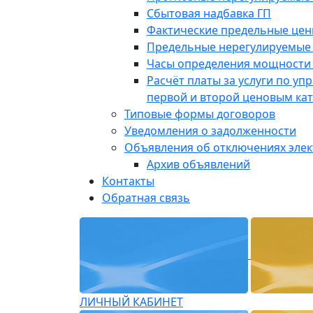
Сбытовая надбавка ГП
Фактические предельные це
Предельные нерегулируемые
Часы определения мощности 
Расчёт платы за услуги по у
первой и второй ценовым ка
Типовые формы договоров
Уведомления о задолженности
Объявления об отключениях эле
Архив объявлений
Контакты
Обратная связь
ЛИЧНЫЙ КАБИНЕТ