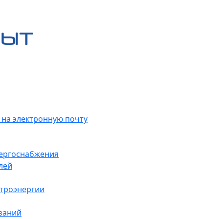
 на электронную почту
нергоснабжения
лей
ктроэнергии
заний