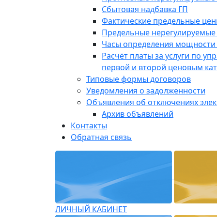
Сбытовая надбавка ГП
Фактические предельные це
Предельные нерегулируемые
Часы определения мощности 
Расчёт платы за услуги по у
первой и второй ценовым ка
Типовые формы договоров
Уведомления о задолженности
Объявления об отключениях эле
Архив объявлений
Контакты
Обратная связь
ЛИЧНЫЙ КАБИНЕТ