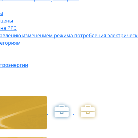
ны
 цены
на РРЭ
правлению изменением режима потребления электричес
тегориям
ктроэнергии