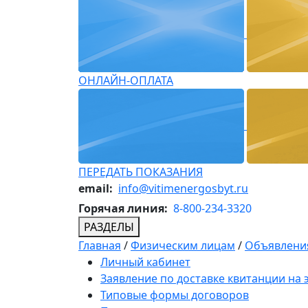
ОНЛАЙН-ОПЛАТА
ПЕРЕДАТЬ ПОКАЗАНИЯ
email:
info@vitimenergosbyt.ru
Горячая линия:
8-800-234-3320
РАЗДЕЛЫ
Главная
/
Физическим лицам
/
Объявления
Личный кабинет
Заявление по доставке квитанции на
Типовые формы договоров