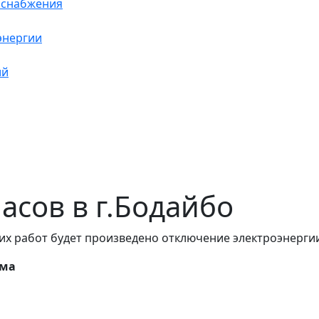
оснабжения
энергии
ий
часов в г.Бодайбо
их работ будет произведено отключение электроэнергии.
ома