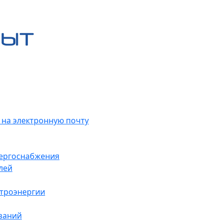
 на электронную почту
нергоснабжения
лей
ктроэнергии
заний