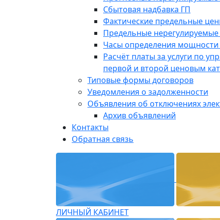
Сбытовая надбавка ГП
Фактические предельные це
Предельные нерегулируемые
Часы определения мощности 
Расчёт платы за услуги по у
первой и второй ценовым ка
Типовые формы договоров
Уведомления о задолженности
Объявления об отключениях эле
Архив объявлений
Контакты
Обратная связь
ЛИЧНЫЙ КАБИНЕТ