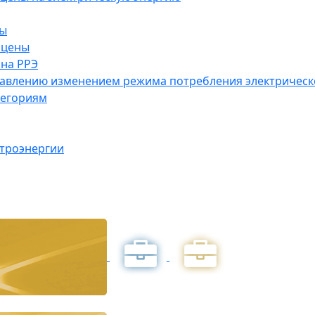
ны
 цены
на РРЭ
правлению изменением режима потребления электричес
тегориям
ктроэнергии