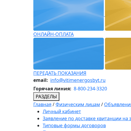
ОНЛАЙН-ОПЛАТА
ПЕРЕДАТЬ ПОКАЗАНИЯ
email:
info@vitimenergosbyt.ru
Горячая линия:
8-800-234-3320
РАЗДЕЛЫ
Главная
/
Физическим лицам
/
Объявления
Личный кабинет
Заявление по доставке квитанции на
Типовые формы договоров