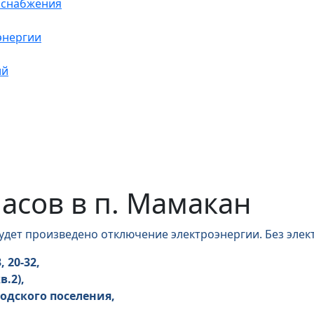
оснабжения
энергии
ий
 часов в п. Мамакан
удет произведено отключение электроэнергии. Без элек
 20-32,
в.2),
одского поселения,