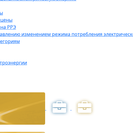
ны
 цены
на РРЭ
правлению изменением режима потребления электричес
тегориям
ктроэнергии