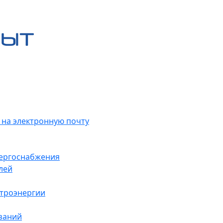
 на электронную почту
нергоснабжения
лей
ктроэнергии
заний