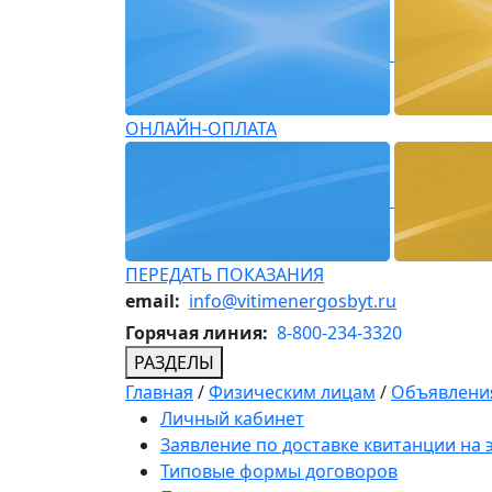
ОНЛАЙН-ОПЛАТА
ПЕРЕДАТЬ ПОКАЗАНИЯ
email:
info@vitimenergosbyt.ru
Горячая линия:
8-800-234-3320
РАЗДЕЛЫ
Главная
/
Физическим лицам
/
Объявления
Личный кабинет
Заявление по доставке квитанции на
Типовые формы договоров