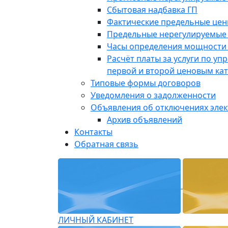
Сбытовая надбавка ГП
Фактические предельные це
Предельные нерегулируемые
Часы определения мощности 
Расчёт платы за услуги по у
первой и второй ценовым ка
Типовые формы договоров
Уведомления о задолженности
Объявления об отключениях эле
Архив объявлений
Контакты
Обратная связь
ЛИЧНЫЙ КАБИНЕТ