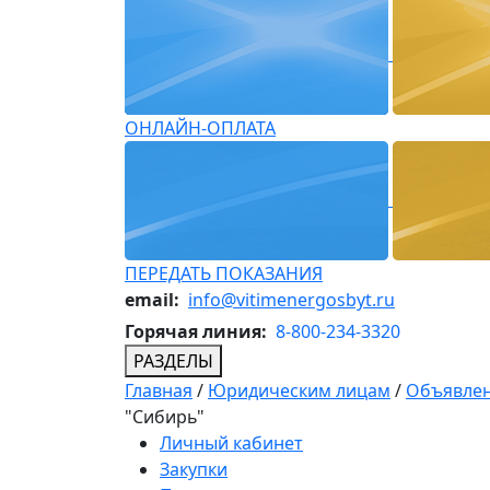
ОНЛАЙН-ОПЛАТА
ПЕРЕДАТЬ ПОКАЗАНИЯ
email:
info@vitimenergosbyt.ru
Горячая линия:
8-800-234-3320
РАЗДЕЛЫ
Главная
/
Юридическим лицам
/
Объявлен
"Сибирь"
Личный кабинет
Закупки