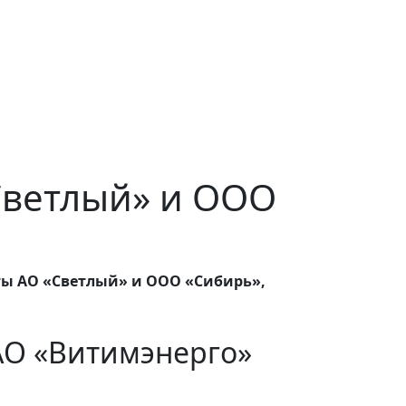
«Светлый» и ООО
ты АО «Светлый» и ООО «Сибирь»,
АО «Витимэнерго»