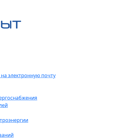
 на электронную почту
нергоснабжения
лей
ктроэнергии
заний