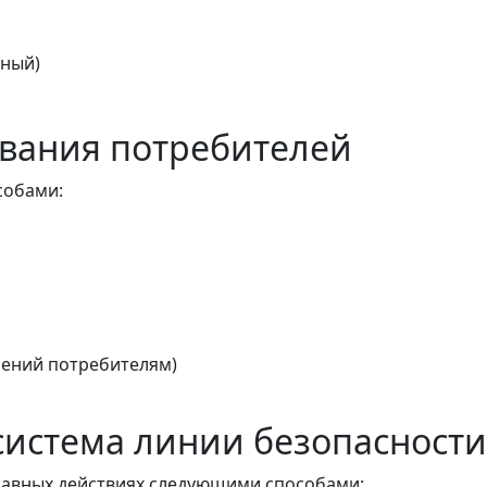
тный)
вания потребителей
собами:
ений потребителям)
истема линии безопасности
авных действиях следующими способами: