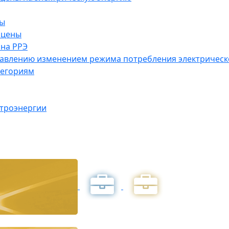
ны
 цены
на РРЭ
правлению изменением режима потребления электричес
тегориям
ктроэнергии