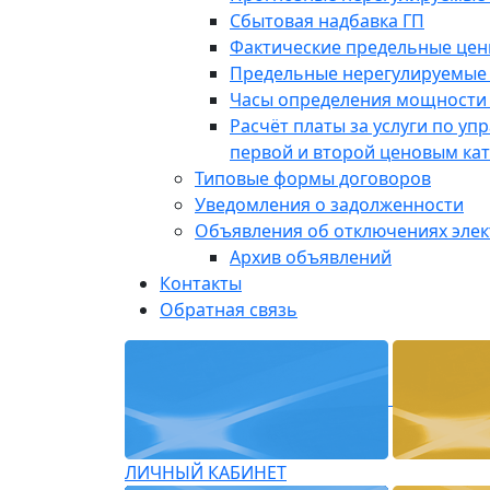
Сбытовая надбавка ГП
Фактические предельные це
Предельные нерегулируемые
Часы определения мощности 
Расчёт платы за услуги по у
первой и второй ценовым ка
Типовые формы договоров
Уведомления о задолженности
Объявления об отключениях эле
Архив объявлений
Контакты
Обратная связь
ЛИЧНЫЙ КАБИНЕТ