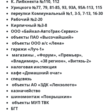
К. Либкнехта №110, 112
Урицкого №77, 79, 81-85, 93, 93А, 95А-113, 115
переулки Коммунальный №1, 3-5, 7-13, 16-30
Рабочий №2-20
Кирпичный №3-8
ООО «Байкал-АвтоТрак-Сервис»
объекты ПАО «Высочайший»
объекты ООО а/с «Лена»
гаражи «Луч-1»
магазины , «Форум», «Премьер»,
«Владимир», «38 регион», «Витязь-2»
налоговая инспекция
кафе «Домашний очаг»
спецсвязь
объекты АО «ЗДК «Лензолото»
казначейство
шиномонтаж «Покрышкин»
объекты МУП ТВК
БГТ