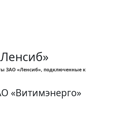
 «Ленсиб»
ты ЗАО «Ленсиб», подключенные к
АО «Витимэнерго»