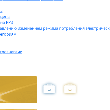
ны
 цены
на РРЭ
правлению изменением режима потребления электричес
тегориям
ктроэнергии