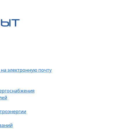
 на электронную почту
нергоснабжения
лей
ктроэнергии
заний