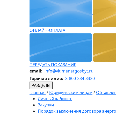
ОНЛАЙН-ОПЛАТА
ПЕРЕДАТЬ ПОКАЗАНИЯ
email:
info@vitimenergosbyt.ru
Горячая линия:
8-800-234-3320
РАЗДЕЛЫ
Главная
/
Юридическим лицам
/
Объявлен
Личный кабинет
Закупки
Порядок заключения договора энерг