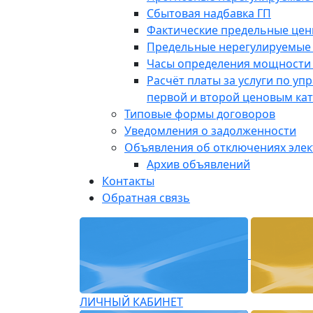
Сбытовая надбавка ГП
Фактические предельные це
Предельные нерегулируемые
Часы определения мощности 
Расчёт платы за услуги по у
первой и второй ценовым ка
Типовые формы договоров
Уведомления о задолженности
Объявления об отключениях эле
Архив объявлений
Контакты
Обратная связь
ЛИЧНЫЙ КАБИНЕТ