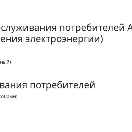
бслуживания потребителей 
ения электроэнергии)
тный)
вания потребителей
собами: