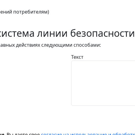
ений потребителям)
истема линии безопасности
авных действиях следующими способами:
Текст
ие
, Вы даете свое
согласие на использование и обрабо