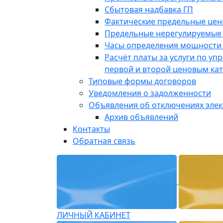
Сбытовая надбавка ГП
Фактические предельные це
Предельные нерегулируемые
Часы определения мощности 
Расчёт платы за услуги по у
первой и второй ценовым ка
Типовые формы договоров
Уведомления о задолженности
Объявления об отключениях эле
Архив объявлений
Контакты
Обратная связь
ЛИЧНЫЙ КАБИНЕТ