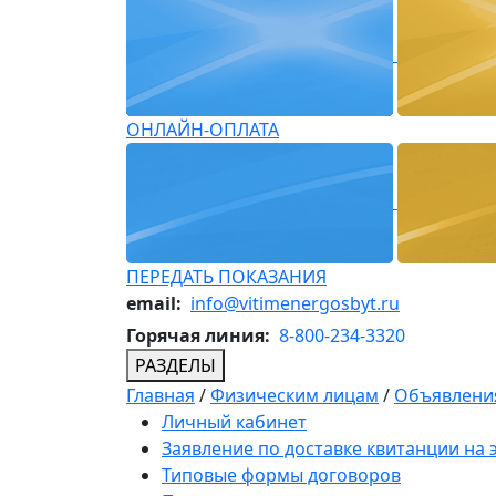
ОНЛАЙН-ОПЛАТА
ПЕРЕДАТЬ ПОКАЗАНИЯ
email:
info@vitimenergosbyt.ru
Горячая линия:
8-800-234-3320
РАЗДЕЛЫ
Главная
/
Физическим лицам
/
Объявления
Личный кабинет
Заявление по доставке квитанции на
Типовые формы договоров