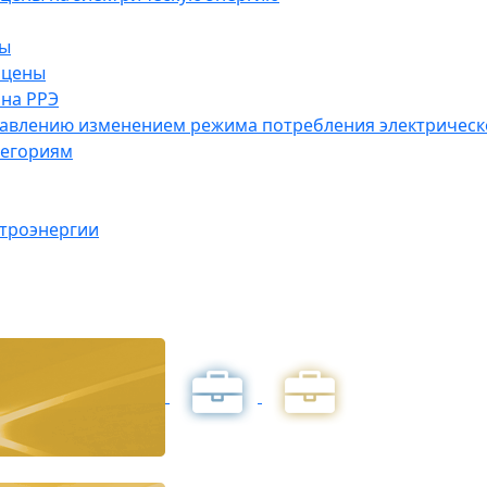
ны
 цены
на РРЭ
правлению изменением режима потребления электричес
тегориям
ктроэнергии