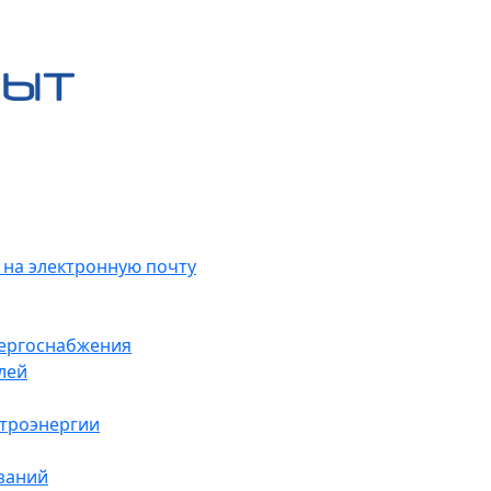
 на электронную почту
нергоснабжения
лей
ктроэнергии
заний