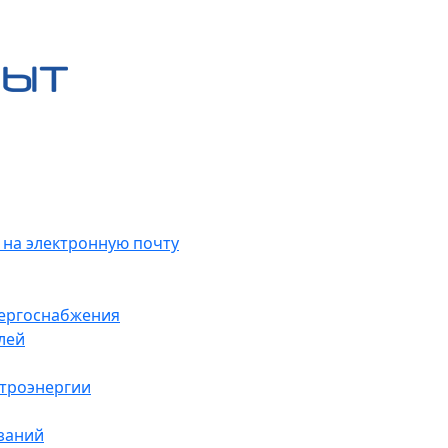
 на электронную почту
нергоснабжения
лей
ктроэнергии
заний