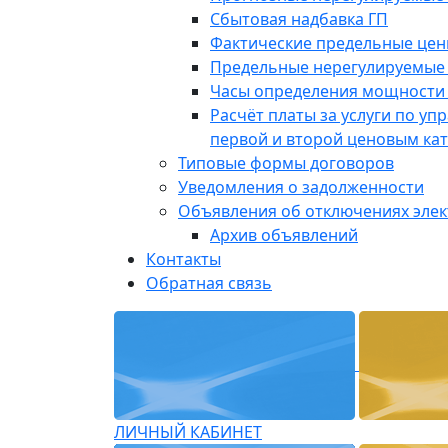
Сбытовая надбавка ГП
Фактические предельные це
Предельные нерегулируемые
Часы определения мощности 
Расчёт платы за услуги по у
первой и второй ценовым ка
Типовые формы договоров
Уведомления о задолженности
Объявления об отключениях эле
Архив объявлений
Контакты
Обратная связь
ЛИЧНЫЙ КАБИНЕТ