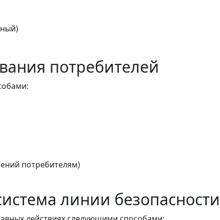
тный)
вания потребителей
собами:
ений потребителям)
истема линии безопасности
авных действиях следующими способами: