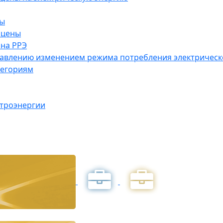
ны
 цены
на РРЭ
правлению изменением режима потребления электричес
тегориям
ктроэнергии