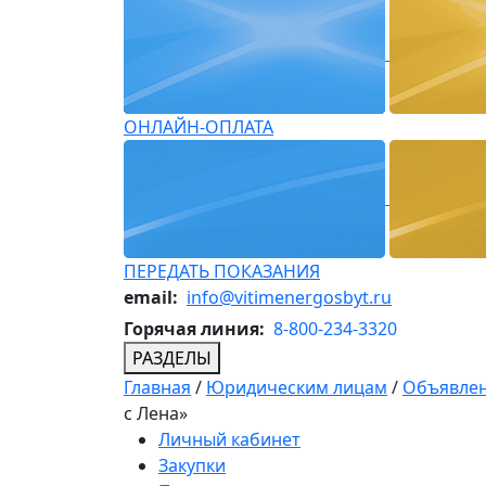
ОНЛАЙН-ОПЛАТА
ПЕРЕДАТЬ ПОКАЗАНИЯ
email:
info@vitimenergosbyt.ru
Горячая линия:
8-800-234-3320
РАЗДЕЛЫ
Главная
/
Юридическим лицам
/
Объявлен
с Лена»
Личный кабинет
Закупки