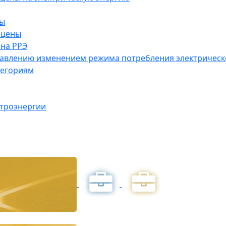
ны
 цены
на РРЭ
правлению изменением режима потребления электричес
тегориям
ктроэнергии