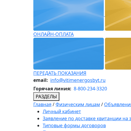
ОНЛАЙН-ОПЛАТА
ПЕРЕДАТЬ ПОКАЗАНИЯ
email:
info@vitimenergosbyt.ru
Горячая линия:
8-800-234-3320
РАЗДЕЛЫ
Главная
/
Физическим лицам
/
Объявления
Личный кабинет
Заявление по доставке квитанции на
Типовые формы договоров