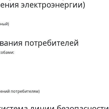
ения электроэнергии)
тный)
вания потребителей
собами:
ений потребителям)
истема линии безопасности