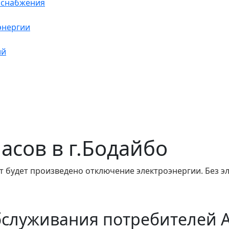
оснабжения
энергии
ий
часов в г.Бодайбо
т будет произведено отключение электроэнергии. Без э
бслуживания потребителей 