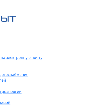
 на электронную почту
нергоснабжения
лей
ктроэнергии
заний