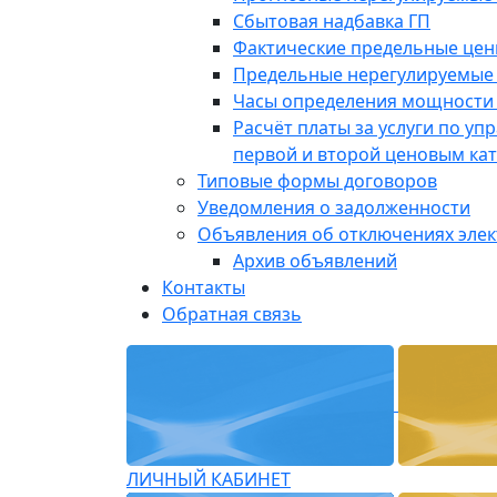
Сбытовая надбавка ГП
Фактические предельные це
Предельные нерегулируемые
Часы определения мощности 
Расчёт платы за услуги по у
первой и второй ценовым ка
Типовые формы договоров
Уведомления о задолженности
Объявления об отключениях эле
Архив объявлений
Контакты
Обратная связь
ЛИЧНЫЙ КАБИНЕТ