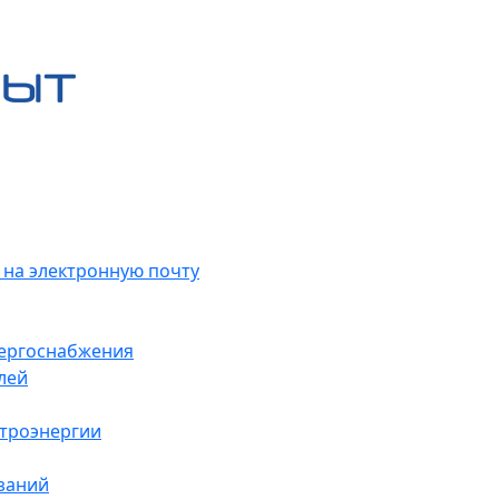
 на электронную почту
нергоснабжения
лей
ктроэнергии
заний