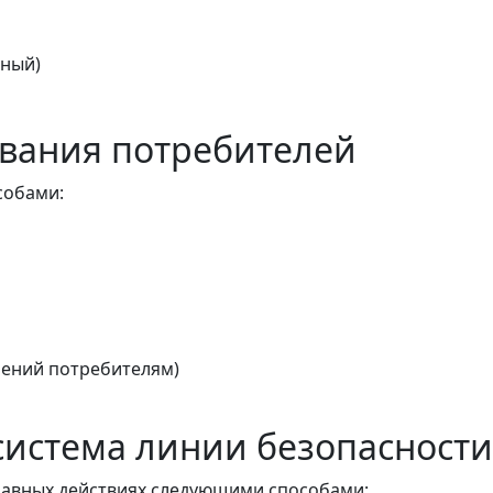
тный)
вания потребителей
собами:
ений потребителям)
истема линии безопасности
авных действиях следующими способами: