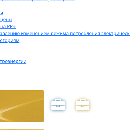
ны
 цены
на РРЭ
правлению изменением режима потребления электричес
тегориям
ктроэнергии