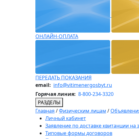
ОНЛАЙН-ОПЛАТА
ПЕРЕДАТЬ ПОКАЗАНИЯ
email:
info@vitimenergosbyt.ru
Горячая линия:
8-800-234-3320
РАЗДЕЛЫ
Главная
/
Физическим лицам
/
Объявления
Личный кабинет
Заявление по доставке квитанции на
Типовые формы договоров