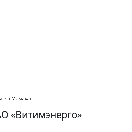
и в п.Мамакан
АО «Витимэнерго»