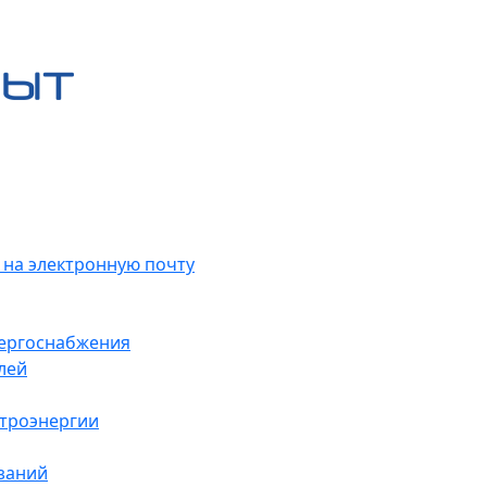
 на электронную почту
нергоснабжения
лей
ктроэнергии
заний