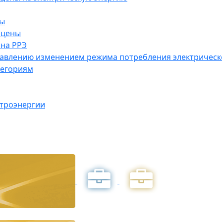
ны
 цены
на РРЭ
правлению изменением режима потребления электричес
тегориям
ктроэнергии