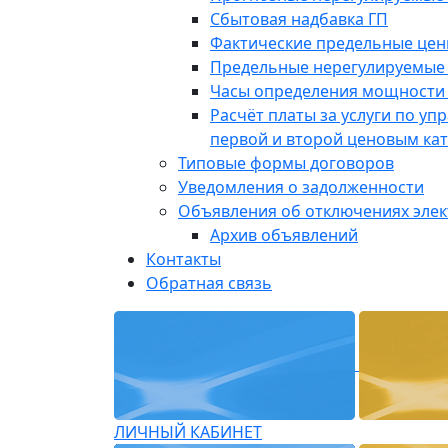
Сбытовая надбавка ГП
Фактические предельные це
Предельные нерегулируемые
Часы определения мощности 
Расчёт платы за услуги по у
первой и второй ценовым ка
Типовые формы договоров
Уведомления о задолженности
Объявления об отключениях эле
Архив объявлений
Контакты
Обратная связь
ЛИЧНЫЙ КАБИНЕТ