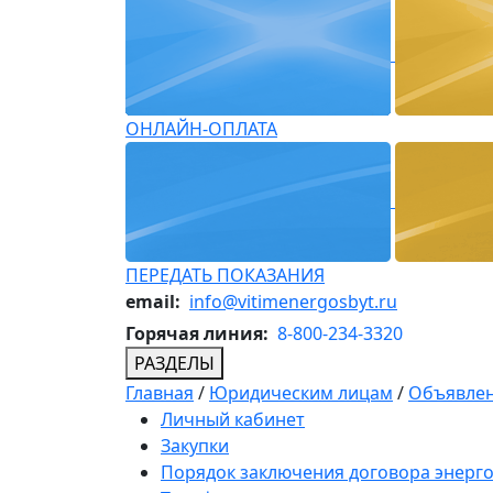
ОНЛАЙН-ОПЛАТА
ПЕРЕДАТЬ ПОКАЗАНИЯ
email:
info@vitimenergosbyt.ru
Горячая линия:
8-800-234-3320
РАЗДЕЛЫ
Главная
/
Юридическим лицам
/
Объявлен
Личный кабинет
Закупки
Порядок заключения договора энерг