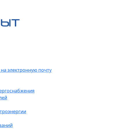
 на электронную почту
нергоснабжения
лей
ктроэнергии
заний