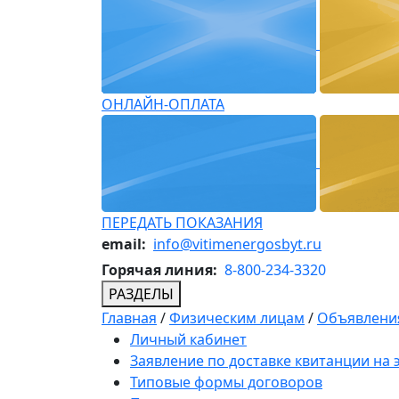
ОНЛАЙН-ОПЛАТА
ПЕРЕДАТЬ ПОКАЗАНИЯ
email:
info@vitimenergosbyt.ru
Горячая линия:
8-800-234-3320
РАЗДЕЛЫ
Главная
/
Физическим лицам
/
Объявления
Личный кабинет
Заявление по доставке квитанции на
Типовые формы договоров