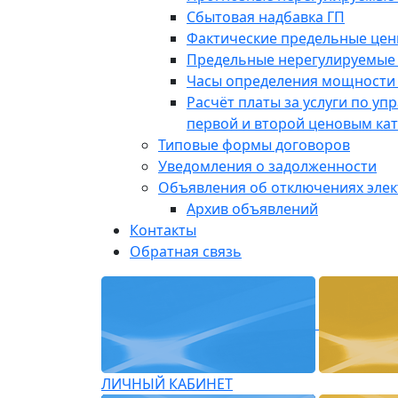
Сбытовая надбавка ГП
Фактические предельные це
Предельные нерегулируемые
Часы определения мощности 
Расчёт платы за услуги по у
первой и второй ценовым ка
Типовые формы договоров
Уведомления о задолженности
Объявления об отключениях эле
Архив объявлений
Контакты
Обратная связь
ЛИЧНЫЙ КАБИНЕТ