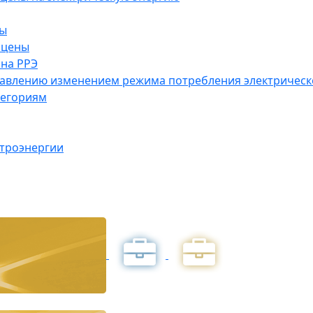
ны
 цены
на РРЭ
правлению изменением режима потребления электричес
тегориям
ктроэнергии