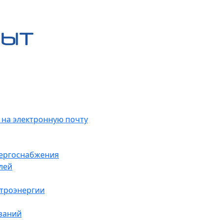
 на электронную почту
нергоснабжения
лей
ктроэнергии
заний