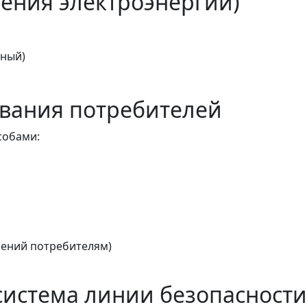
ения электроэнергии)
тный)
вания потребителей
собами:
ений потребителям)
истема линии безопасности