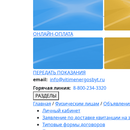
ОНЛАЙН-ОПЛАТА
ПЕРЕДАТЬ ПОКАЗАНИЯ
email:
info@vitimenergosbyt.ru
Горячая линия:
8-800-234-3320
РАЗДЕЛЫ
Главная
/
Физическим лицам
/
Объявления
Личный кабинет
Заявление по доставке квитанции на
Типовые формы договоров