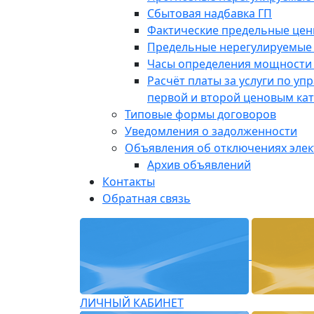
Сбытовая надбавка ГП
Фактические предельные це
Предельные нерегулируемые
Часы определения мощности 
Расчёт платы за услуги по у
первой и второй ценовым ка
Типовые формы договоров
Уведомления о задолженности
Объявления об отключениях эле
Архив объявлений
Контакты
Обратная связь
ЛИЧНЫЙ КАБИНЕТ