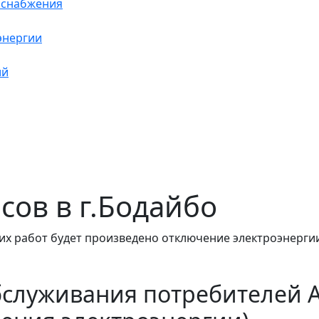
оснабжения
энергии
ий
асов в г.Бодайбо
их работ будет произведено отключение электроэнергии
бслуживания потребителей 