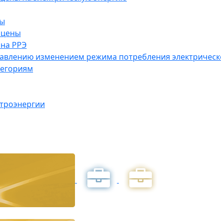
ны
 цены
на РРЭ
правлению изменением режима потребления электричес
тегориям
ктроэнергии