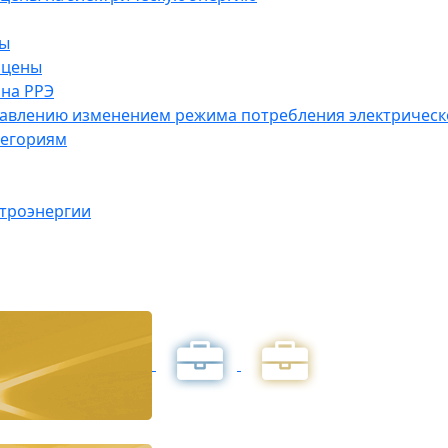
ны
 цены
на РРЭ
правлению изменением режима потребления электричес
тегориям
ктроэнергии