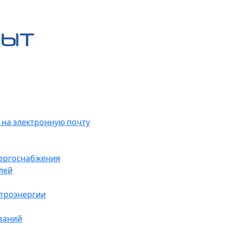
 на электронную почту
нергоснабжения
лей
ктроэнергии
заний