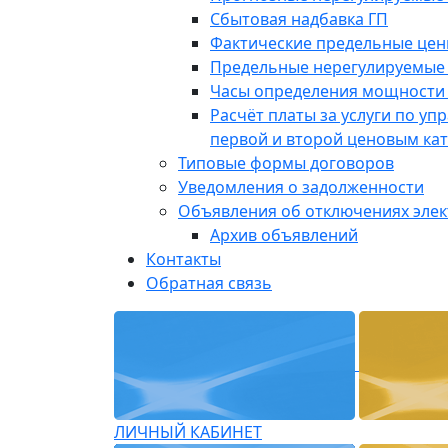
Сбытовая надбавка ГП
Фактические предельные це
Предельные нерегулируемые
Часы определения мощности 
Расчёт платы за услуги по у
первой и второй ценовым ка
Типовые формы договоров
Уведомления о задолженности
Объявления об отключениях эле
Архив объявлений
Контакты
Обратная связь
ЛИЧНЫЙ КАБИНЕТ