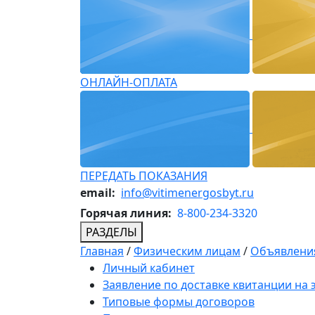
ОНЛАЙН-ОПЛАТА
ПЕРЕДАТЬ ПОКАЗАНИЯ
email:
info@vitimenergosbyt.ru
Горячая линия:
8-800-234-3320
РАЗДЕЛЫ
Главная
/
Физическим лицам
/
Объявления
Личный кабинет
Заявление по доставке квитанции на
Типовые формы договоров