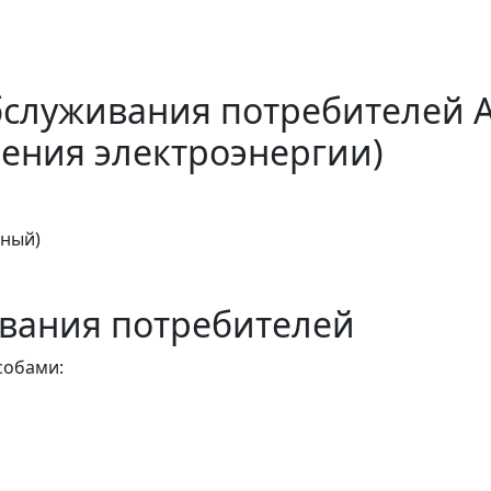
бслуживания потребителей 
ения электроэнергии)
тный)
вания потребителей
собами: