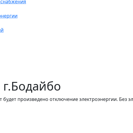
оснабжения
энергии
ий
в г.Бодайбо
т будет произведено отключение электроэнергии. Без э