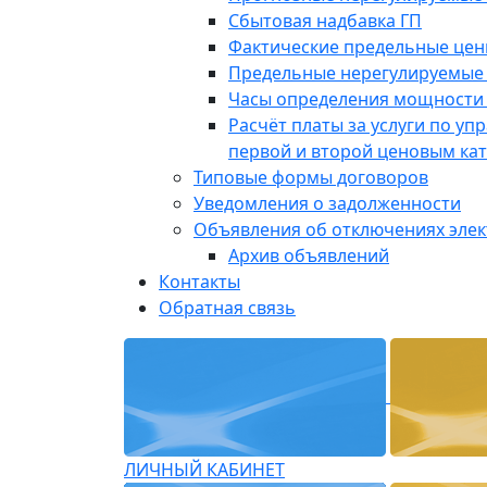
Сбытовая надбавка ГП
Фактические предельные це
Предельные нерегулируемые
Часы определения мощности 
Расчёт платы за услуги по у
первой и второй ценовым ка
Типовые формы договоров
Уведомления о задолженности
Объявления об отключениях эле
Архив объявлений
Контакты
Обратная связь
ЛИЧНЫЙ КАБИНЕТ