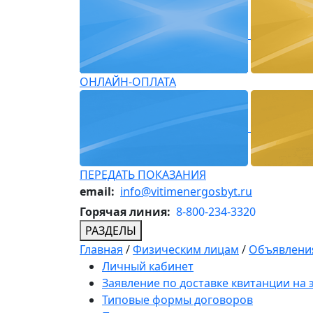
ОНЛАЙН-ОПЛАТА
ПЕРЕДАТЬ ПОКАЗАНИЯ
email:
info@vitimenergosbyt.ru
Горячая линия:
8-800-234-3320
РАЗДЕЛЫ
Главная
/
Физическим лицам
/
Объявления
Личный кабинет
Заявление по доставке квитанции на
Типовые формы договоров