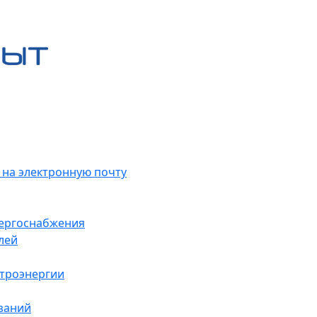
 на электронную почту
нергоснабжения
лей
ктроэнергии
заний