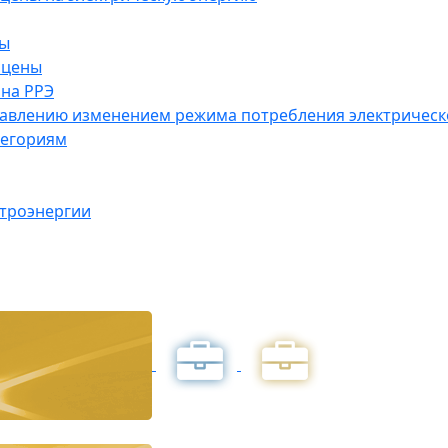
ны
 цены
на РРЭ
правлению изменением режима потребления электричес
тегориям
ктроэнергии