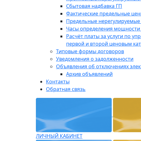
Сбытовая надбавка ГП
Фактические предельные це
Предельные нерегулируемые
Часы определения мощности 
Расчёт платы за услуги по у
первой и второй ценовым ка
Типовые формы договоров
Уведомления о задолженности
Объявления об отключениях эле
Архив объявлений
Контакты
Обратная связь
ЛИЧНЫЙ КАБИНЕТ