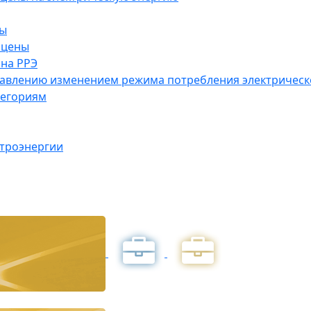
ны
 цены
на РРЭ
правлению изменением режима потребления электричес
тегориям
ктроэнергии