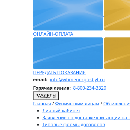
ОНЛАЙН-ОПЛАТА
ПЕРЕДАТЬ ПОКАЗАНИЯ
email:
info@vitimenergosbyt.ru
Горячая линия:
8-800-234-3320
РАЗДЕЛЫ
Главная
/
Физическим лицам
/
Объявления
Личный кабинет
Заявление по доставке квитанции на
Типовые формы договоров