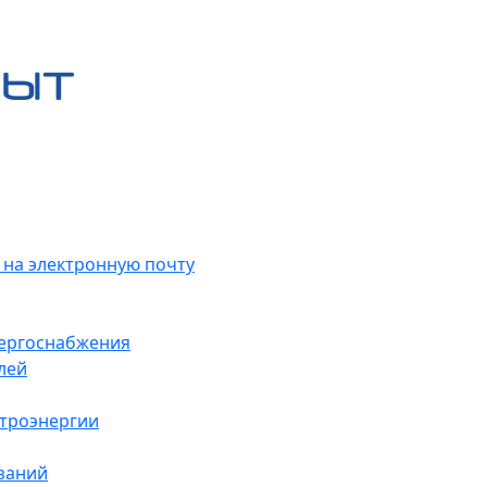
 на электронную почту
нергоснабжения
лей
ктроэнергии
заний