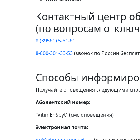
Контактный центр о
(по вопросам отключ
8 (39561) 5-61-61
8-800-301-33-53
(звонок по России беспла
Способы информиро
Получайте оповещения следующими спо
Абонентский номер:
“VitimEnSbyt” (смс оповещения)
Электронная почта:
do@vitimenergosbyt.ru
(отправка уведомл