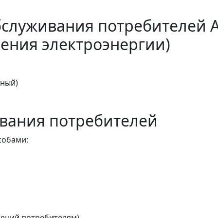
бслуживания потребителей 
ения электроэнергии)
тный)
вания потребителей
собами:
ений потребителям)