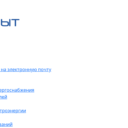
 на электронную почту
нергоснабжения
лей
ктроэнергии
заний