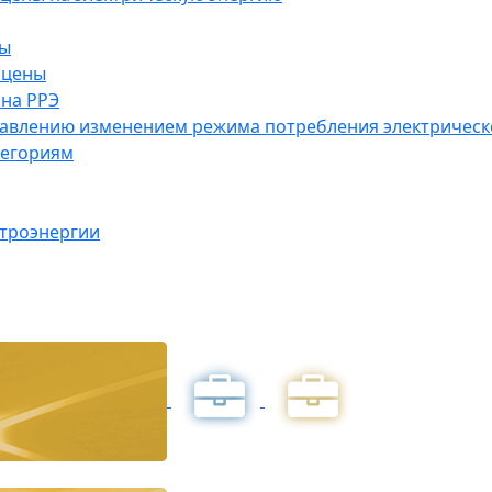
ны
 цены
на РРЭ
правлению изменением режима потребления электричес
тегориям
ктроэнергии