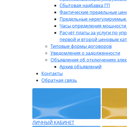
Сбытовая надбавка ГП
Фактические предельные це
Предельные нерегулируемые
Часы определения мощности 
Расчёт платы за услуги по у
первой и второй ценовым ка
Типовые формы договоров
Уведомления о задолженности
Объявления об отключениях эле
Архив объявлений
Контакты
Обратная связь
ЛИЧНЫЙ КАБИНЕТ