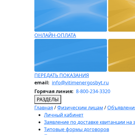
ОНЛАЙН-ОПЛАТА
ПЕРЕДАТЬ ПОКАЗАНИЯ
email:
info@vitimenergosbyt.ru
Горячая линия:
8-800-234-3320
РАЗДЕЛЫ
Главная
/
Физическим лицам
/
Объявления
Личный кабинет
Заявление по доставке квитанции на
Типовые формы договоров