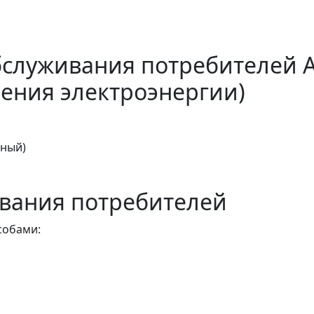
бслуживания потребителей 
ения электроэнергии)
тный)
вания потребителей
собами: