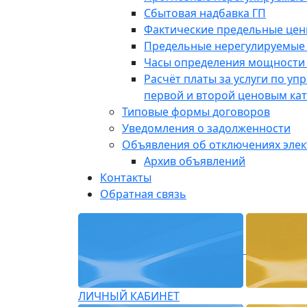
Сбытовая надбавка ГП
Фактические предельные це
Предельные нерегулируемые
Часы определения мощности 
Расчёт платы за услуги по у
первой и второй ценовым ка
Типовые формы договоров
Уведомления о задолженности
Объявления об отключениях эле
Архив объявлений
Контакты
Обратная связь
ЛИЧНЫЙ КАБИНЕТ