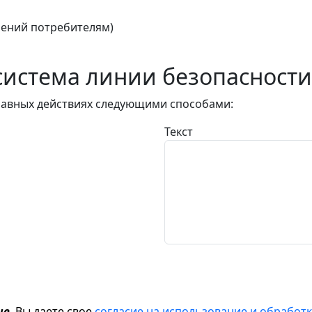
ений потребителям)
истема линии безопасности
авных действиях следующими способами:
Текст
ие
, Вы даете свое
согласие на использование и обрабо