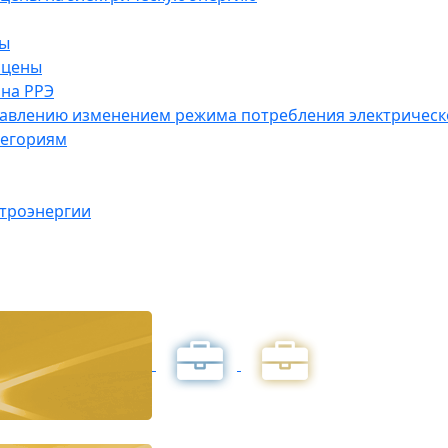
ны
 цены
на РРЭ
правлению изменением режима потребления электричес
тегориям
ктроэнергии