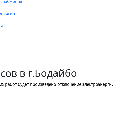
оснабжения
энергии
ий
асов в г.Бодайбо
их работ будет произведено отключение электроэнергии