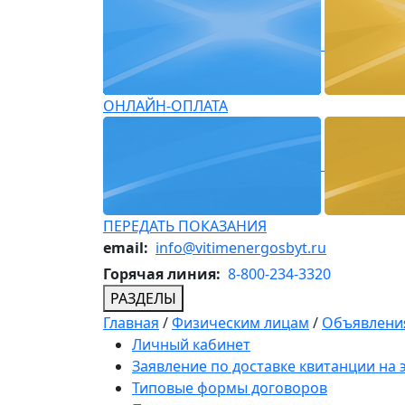
ОНЛАЙН-ОПЛАТА
ПЕРЕДАТЬ ПОКАЗАНИЯ
email:
info@vitimenergosbyt.ru
Горячая линия:
8-800-234-3320
РАЗДЕЛЫ
Главная
/
Физическим лицам
/
Объявления
Личный кабинет
Заявление по доставке квитанции на
Типовые формы договоров