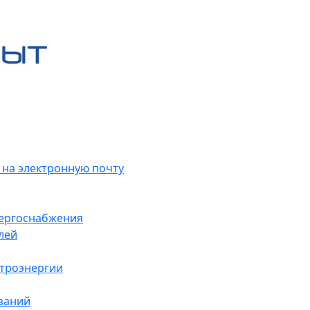
 на электронную почту
нергоснабжения
лей
ктроэнергии
заний