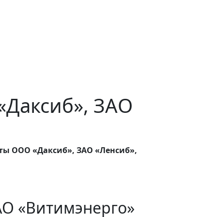
 «Даксиб», ЗАО
ты ООО «Даксиб», ЗАО «Ленсиб»,
АО «Витимэнерго»