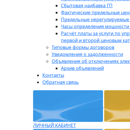
Сбытовая надбавка ГП
Фактические предельные це
Предельные нерегулируемые
Часы определения мощности 
Расчёт платы за услуги по у
первой и второй ценовым ка
Типовые формы договоров
Уведомления о задолженности
Объявления об отключениях эле
Архив объявлений
Контакты
Обратная связь
ЛИЧНЫЙ КАБИНЕТ