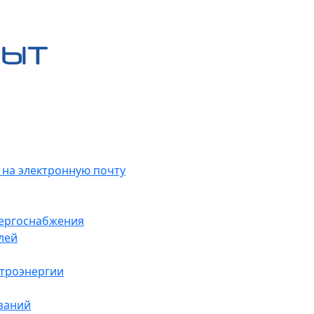
 на электронную почту
нергоснабжения
лей
ктроэнергии
заний