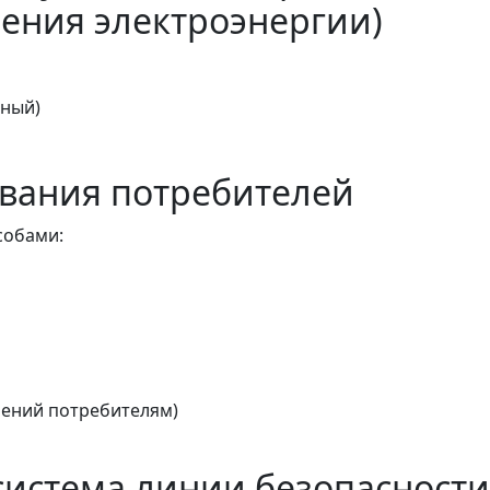
ения электроэнергии)
тный)
вания потребителей
собами:
ений потребителям)
истема линии безопасности