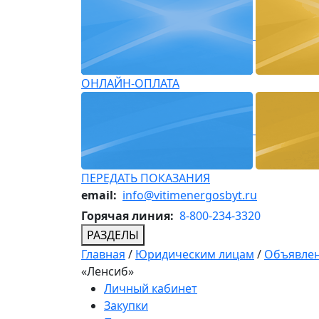
ОНЛАЙН-ОПЛАТА
ПЕРЕДАТЬ ПОКАЗАНИЯ
email:
info@vitimenergosbyt.ru
Горячая линия:
8-800-234-3320
РАЗДЕЛЫ
Главная
/
Юридическим лицам
/
Объявлен
«Ленсиб»
Личный кабинет
Закупки