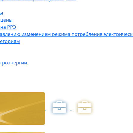
ны
 цены
на РРЭ
правлению изменением режима потребления электричес
тегориям
ктроэнергии