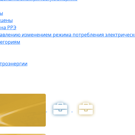
ны
 цены
на РРЭ
правлению изменением режима потребления электричес
тегориям
ктроэнергии