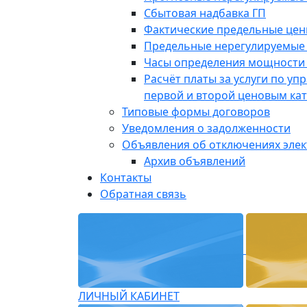
Сбытовая надбавка ГП
Фактические предельные це
Предельные нерегулируемые
Часы определения мощности 
Расчёт платы за услуги по у
первой и второй ценовым ка
Типовые формы договоров
Уведомления о задолженности
Объявления об отключениях эле
Архив объявлений
Контакты
Обратная связь
ЛИЧНЫЙ КАБИНЕТ