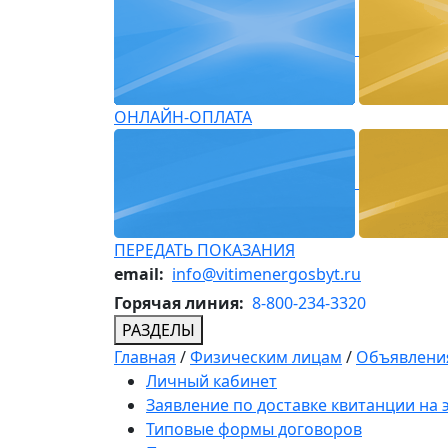
ОНЛАЙН-ОПЛАТА
ПЕРЕДАТЬ ПОКАЗАНИЯ
email:
info@vitimenergosbyt.ru
Горячая линия:
8-800-234-3320
РАЗДЕЛЫ
Главная
/
Физическим лицам
/
Объявления
Личный кабинет
Заявление по доставке квитанции на
Типовые формы договоров