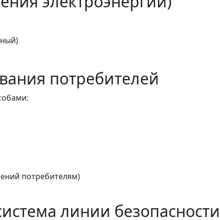
ения электроэнергии)
тный)
вания потребителей
собами:
ений потребителям)
истема линии безопасности