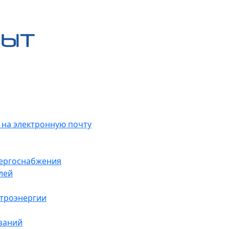
 на электронную почту
нергоснабжения
лей
ктроэнергии
заний