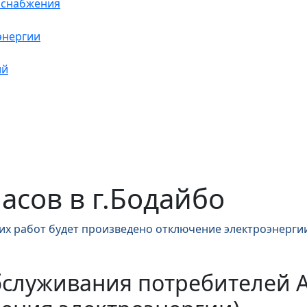
оснабжения
энергии
ий
часов в г.Бодайбо
их работ будет произведено отключение электроэнергии
бслуживания потребителей 