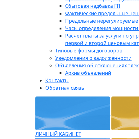
Сбытовая надбавка ГП
Фактические предельные це
Предельные нерегулируемые
Часы определения мощности 
Расчёт платы за услуги по у
первой и второй ценовым ка
Типовые формы договоров
Уведомления о задолженности
Объявления об отключениях эле
Архив объявлений
Контакты
Обратная связь
ЛИЧНЫЙ КАБИНЕТ