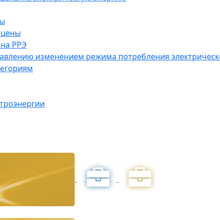
ны
 цены
на РРЭ
правлению изменением режима потребления электричес
тегориям
ктроэнергии