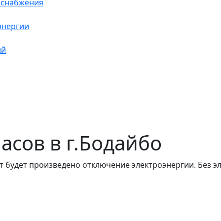
оснабжения
энергии
ий
часов в г.Бодайбо
т будет произведено отключение электроэнергии. Без э