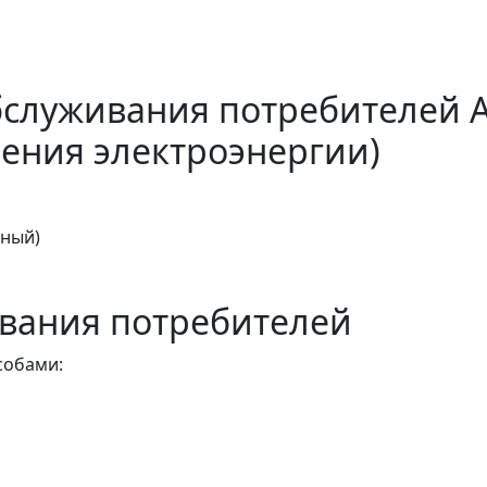
бслуживания потребителей 
ения электроэнергии)
тный)
вания потребителей
собами: