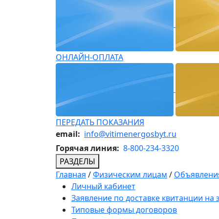
ОНЛАЙН-ОПЛАТА
ПЕРЕДАТЬ ПОКАЗАНИЯ
email:
info@vitimenergosbyt.ru
Горячая линия:
8-800-234-3320
РАЗДЕЛЫ
Главная
/
Физическим лицам
/
Объявления
Личный кабинет
Заявление по доставке квитанции на
Типовые формы договоров