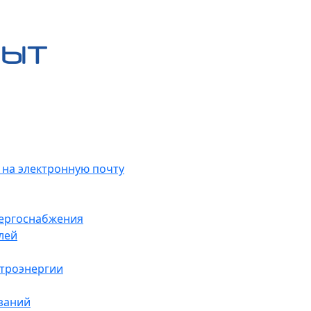
 на электронную почту
нергоснабжения
лей
ктроэнергии
заний