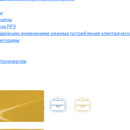
ны
 цены
на РРЭ
правлению изменением режима потребления электричес
тегориям
ктроэнергии