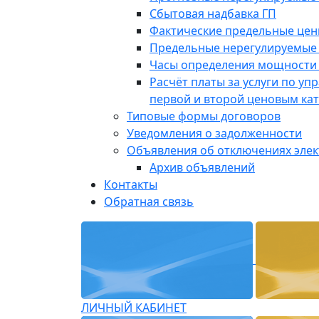
Сбытовая надбавка ГП
Фактические предельные це
Предельные нерегулируемые
Часы определения мощности 
Расчёт платы за услуги по у
первой и второй ценовым ка
Типовые формы договоров
Уведомления о задолженности
Объявления об отключениях эле
Архив объявлений
Контакты
Обратная связь
ЛИЧНЫЙ КАБИНЕТ