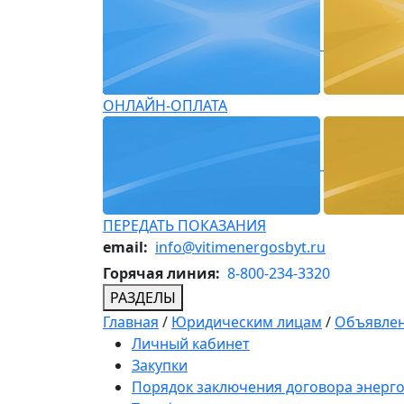
ОНЛАЙН-ОПЛАТА
ПЕРЕДАТЬ ПОКАЗАНИЯ
email:
info@vitimenergosbyt.ru
Горячая линия:
8-800-234-3320
РАЗДЕЛЫ
Главная
/
Юридическим лицам
/
Объявлен
Личный кабинет
Закупки
Порядок заключения договора энерг