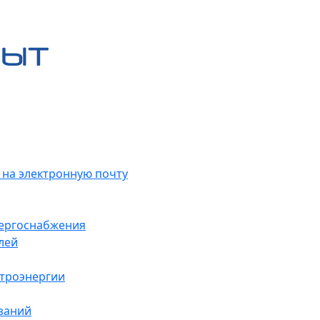
 на электронную почту
нергоснабжения
лей
ктроэнергии
заний