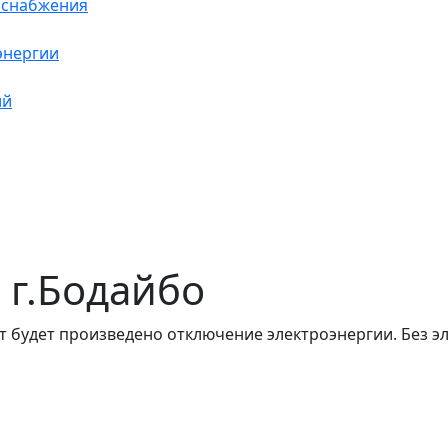
оснабжения
энергии
ий
в г.Бодайбо
т будет произведено отключение электроэнергии. Без э