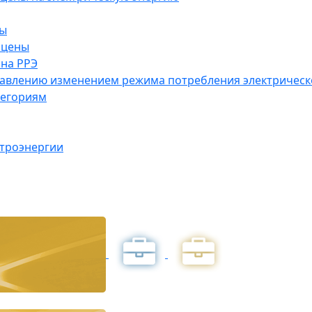
ны
 цены
на РРЭ
правлению изменением режима потребления электричес
тегориям
ктроэнергии