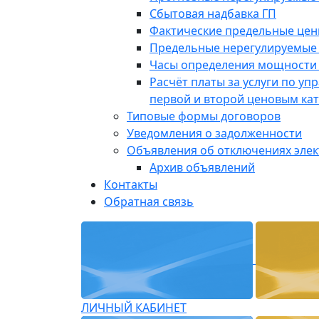
Сбытовая надбавка ГП
Фактические предельные це
Предельные нерегулируемые
Часы определения мощности 
Расчёт платы за услуги по у
первой и второй ценовым ка
Типовые формы договоров
Уведомления о задолженности
Объявления об отключениях эле
Архив объявлений
Контакты
Обратная связь
ЛИЧНЫЙ КАБИНЕТ