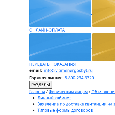
ОНЛАЙН-ОПЛАТА
ПЕРЕДАТЬ ПОКАЗАНИЯ
email:
info@vitimenergosbyt.ru
Горячая линия:
8-800-234-3320
РАЗДЕЛЫ
Главная
/
Физическим лицам
/
Объявления
Личный кабинет
Заявление по доставке квитанции на
Типовые формы договоров