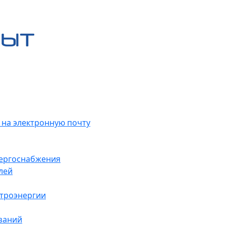
 на электронную почту
нергоснабжения
лей
ктроэнергии
заний