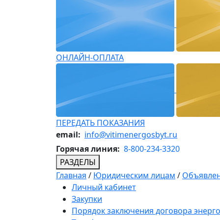
ОНЛАЙН-ОПЛАТА
ПЕРЕДАТЬ ПОКАЗАНИЯ
email:
info@vitimenergosbyt.ru
Горячая линия:
8-800-234-3320
РАЗДЕЛЫ
Главная
/
Юридическим лицам
/
Объявлен
Личный кабинет
Закупки
Порядок заключения договора энерг