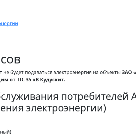
энергии
асов
т не будет подаваться электроэнергия на объекты
ЗАО «
им от ПС 35 кВ Кудускит.
бслуживания потребителей 
ения электроэнергии)
тный)