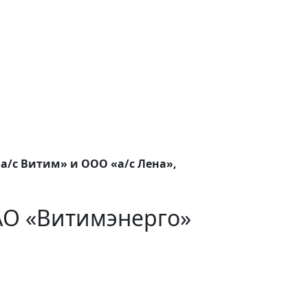
а/с Витим» и ООО «а/с Лена»,
АО «Витимэнерго»