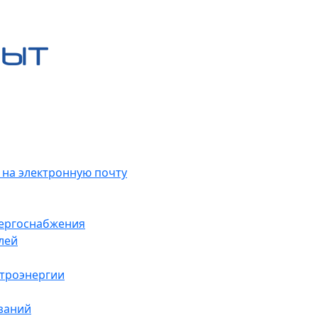
 на электронную почту
нергоснабжения
лей
ктроэнергии
заний