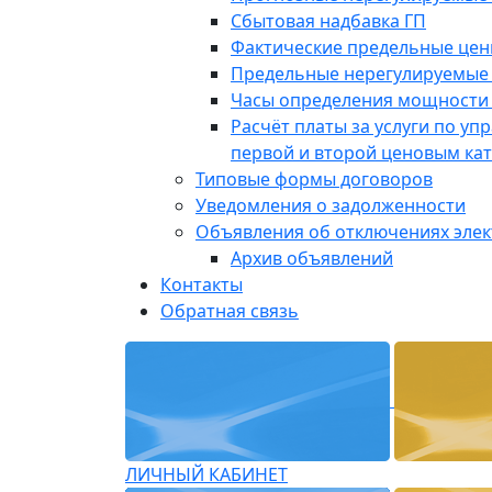
Сбытовая надбавка ГП
Фактические предельные це
Предельные нерегулируемые
Часы определения мощности 
Расчёт платы за услуги по у
первой и второй ценовым ка
Типовые формы договоров
Уведомления о задолженности
Объявления об отключениях эле
Архив объявлений
Контакты
Обратная связь
ЛИЧНЫЙ КАБИНЕТ