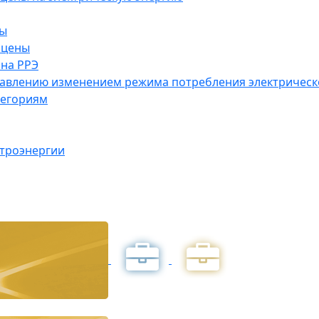
ны
 цены
на РРЭ
правлению изменением режима потребления электричес
тегориям
ктроэнергии