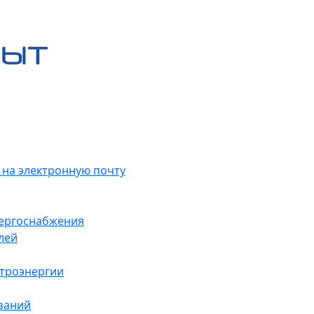
 на электронную почту
нергоснабжения
лей
ктроэнергии
заний