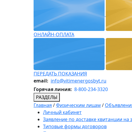
ОНЛАЙН-ОПЛАТА
ПЕРЕДАТЬ ПОКАЗАНИЯ
email:
info@vitimenergosbyt.ru
Горячая линия:
8-800-234-3320
РАЗДЕЛЫ
Главная
/
Физическим лицам
/
Объявления
Личный кабинет
Заявление по доставке квитанции на
Типовые формы договоров