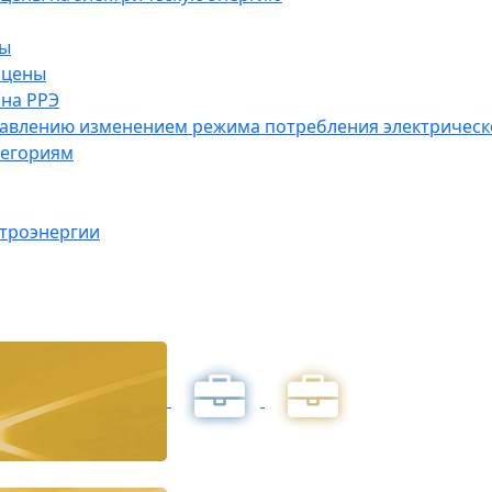
ны
 цены
на РРЭ
правлению изменением режима потребления электричес
тегориям
ктроэнергии