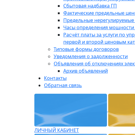
Сбытовая надбавка ГП
Фактические предельные це
Предельные нерегулируемые
Часы определения мощности 
Расчёт платы за услуги по у
первой и второй ценовым ка
Типовые формы договоров
Уведомления о задолженности
Объявления об отключениях эле
Архив объявлений
Контакты
Обратная связь
ЛИЧНЫЙ КАБИНЕТ